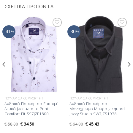
ΣΧΕΤΙΚΆ ΠΡΟΪΌΝΤΑ
-41%
-30%
Προσθήκη
Προσθήκη
στη Λίστα
στη Λίστα
Επιθυμίας
Επιθυμίας
ΠΟΥΚΆΜΙΣΑ COMFORT FIT
ΠΟΥΚΆΜΙΣΑ COMFORT FIT
Ανδρικό Πουκάμισο Εμπριμέ
Ανδρικό Πουκάμισο
Λευκό Jacquard με Print
Μονόχρωμο Μαύρο Jacquard
Comfort Fit SS7JZF1800
Jazzy Studio SW7JZS1938
€
58.00
€
34.50
€
64.90
€
45.43