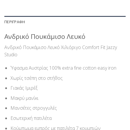
ΠΕΡΙΓΡΑΦΉ
Ανδρικό Πουκάμισο Λευκό
Ανδρικό Πουκάμισο Λευκό Χιλιόριγο Comfort Fit Jazzy
Studio
Ύφασμα Αυστρίας 100% extra fine cotton easy iron
Χωρίς τσέπη στο στήθος
Γιακάς Ιμιρέξ
Μακρύ μανίκι
Μανσέτες στρογγυλές
Εσωτερική πατιλέτα
Κούμπωμα εμπρός με πατιλέτα 7 κουμπιών