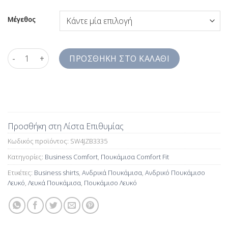
Μέγεθος
Ανδρικό Πουκάμισο Λευκό Comfort Fit SW4JZB3335 ποσότητα
ΠΡΟΣΘΉΚΗ ΣΤΟ ΚΑΛΆΘΙ
Προσθήκη στη Λίστα Επιθυμίας
Κωδικός προϊόντος:
SW4JZB3335
Κατηγορίες:
Business Comfort
,
Πουκάμισα Comfort Fit
Ετικέτες:
Business shirts
,
Ανδρικά Πουκάμισα
,
Ανδρικό Πουκάμισο
Λευκό
,
Λευκά Πουκάμισα
,
Πουκάμισο Λευκό