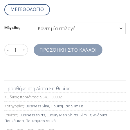
ΜΕΓΕΘΟΛΟΓΙΟ
Μέγεθος
Ανδρικό Πουκάμισο Λευκό Slim Fit SS4LHB3332 ποσότητα
ΠΡΟΣΘΉΚΗ ΣΤΟ ΚΑΛΆΘΙ
Προσθήκη στη Λίστα Επιθυμίας
Κωδικός προϊόντος:
SS4LHB3332
Κατηγορίες:
Business Slim
,
Πουκάμισα Slim Fit
Ετικέτες:
Business shirts
,
Luxury Men Shirts
,
Slim Fit
,
Ανδρικά
Πουκάμισα
,
Πουκάμισο Λευκό