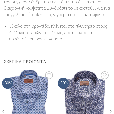
τον σύγχρονο άνδρα που εκτιμά την ποιότητα και την
διαχρονική κομψότητα. Συνδυάστε το με κοστούμι για ένα
επαγγελματικό look ή με τζιν για μια πιο casual εμφάνιση
Εύκολο στη φροντίδα, πλένεται στο πλυντήριο στους
40°C και σιδερώνεται εύκολα, διατηρώντας την
εμφάνισή του σαν καινούριο.
ΣΧΕΤΙΚΆ ΠΡΟΪΌΝΤΑ
-30%
-30%
Προσθήκη
Προσθήκη
στη Λίστα
στη Λίστα
Επιθυμίας
Επιθυμίας