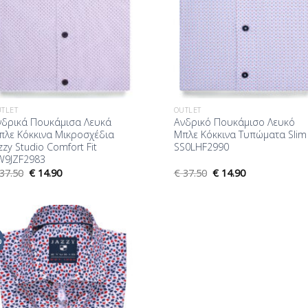
TLET
OUTLET
νδρικά Πουκάμισα Λευκά
Ανδρικό Πουκάμισο Λευκό
πλε Κόκκινα Μικροσχέδια
Μπλε Κόκκινα Τυπώματα Slim 
zzy Studio Comfort Fit
SS0LHF2990
W9JZF2983
37.50
€
14.90
€
37.50
€
14.90
%
Προσθήκη
στη Λίστα
Επιθυμίας