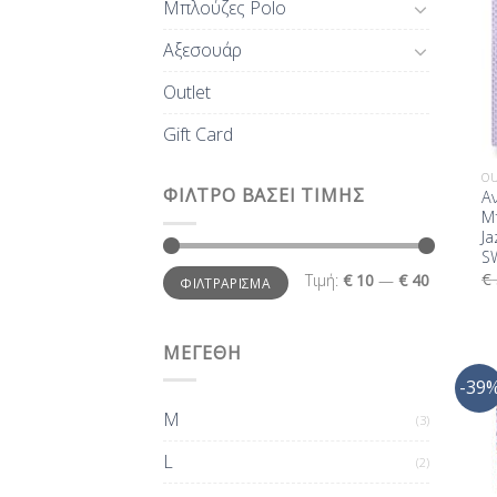
Μπλούζες Polo
Αξεσουάρ
Outlet
Gift Card
OU
ΦΊΛΤΡΟ ΒΆΣΕΙ ΤΙΜΉΣ
Α
Μ
Ja
S
Ελάχιστη
Μέγιστη
€
Τιμή:
€ 10
—
€ 40
ΦΙΛΤΡΆΡΙΣΜΑ
τιμή
τιμή
ΜΕΓΕΘΗ
-39
M
(3)
L
(2)