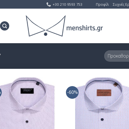
+30 210 9593 753
Προφίλ
Συχνές Ε
”
%
-60%
Προσθήκη
Προσθ
στη Λίστα
στη Λ
Επιθυμίας
Επιθυ