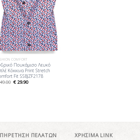
SHION COMFORT
νδρικό Πουκάμισο Λευκό
λέ Κόκκινα Print Stretch
mfort Fit SS8JZF2178
49.00
€
29.90
ΥΠΗΡΕΤΗΣΗ ΠΕΛΑΤΩΝ
ΧΡΗΣΙΜΑ LINK