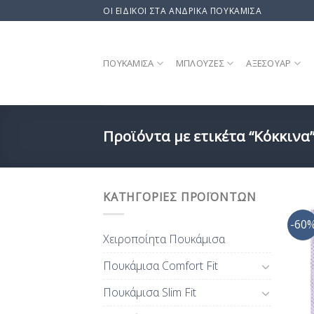
Skip
ΟΙ ΕΙΔΙΚΟΙ ΣΤΑ ΑΝΔΡΙΚΑ ΠΟΥΚΑΜΙΣΑ
to
content
ΠΟΥΚΆΜΙΣΑ
ΜΠΛΟΎΖΕΣ
ΑΞΕΣΟΥΆΡ
Προϊόντα με ετικέτα “Κόκκινα
ΚΑΤΗΓΟΡΊΕΣ ΠΡΟΪΌΝΤΩΝ
-60
Χειροποίητα Πουκάμισα
Πουκάμισα Comfort Fit
Πουκάμισα Slim Fit