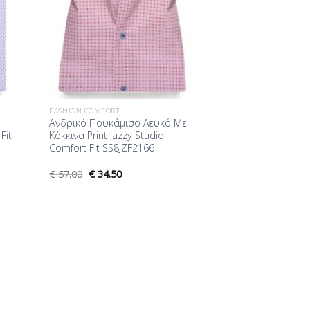
FASHION COMFORT
Ανδρικό Πουκάμισο Λευκό Με
Fit
Κόκκινα Print Jazzy Studio
Comfort Fit SS8JZF2166
€
57.00
€
34.50