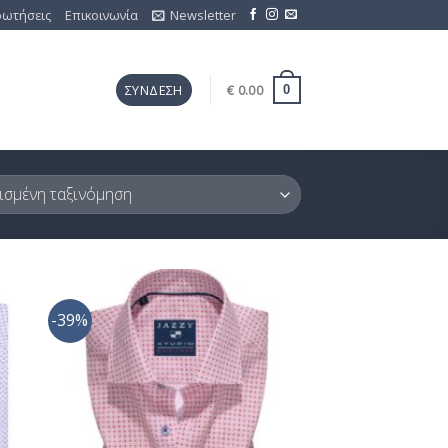
ρωτήσεις
Επικοινωνία
Newsletter
€
0.00
ΣΎΝΔΕΣΗ
0
-39%
ήκη
Προσθήκη
ίστα
στη Λίστα
μίας
Επιθυμίας