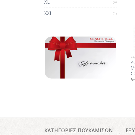
XL
(4)
XXL
(1)
FA
Α
Μπ
Co
€
ΚΑΤΗΓΟΡΙΕΣ ΠΟΥΚΑΜΙΣΩΝ
ΕΞ