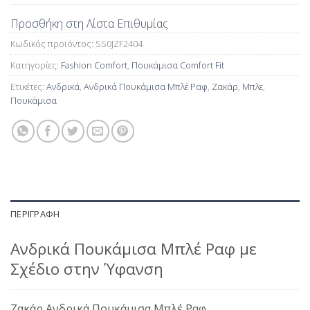
Προσθήκη στη Λίστα Επιθυμίας
Κωδικός προϊόντος:
SS0JZF2404
Κατηγορίες:
Fashion Comfort
,
Πουκάμισα Comfort Fit
Ετικέτες:
Ανδρικά
,
Ανδρικά Πουκάμισα Μπλέ Ραφ
,
Ζακάρ
,
Μπλε
,
Πουκάμισα
ΠΕΡΙΓΡΑΦΉ
Ανδρικά Πουκάμισα Μπλέ Ραφ με
Σχέδιο στην Ύφανση
Ζακάρ Ανδρικά Πουκάμισα Μπλέ Ραφ