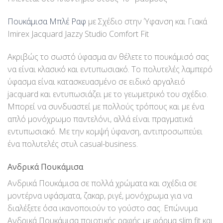
Πουκάμισα Μπλέ Ραφ
με Σχέδιο στην Ύφανση και Γιακά
Imirex Jacquard Jazzy Studio Comfort Fit
Ακριβώς το σωστό ύφασμα αν θέλετε το πουκάμισό σας
να είναι κλασικό και εντυπωσιακό. Το πολυτελές λαμπερό
ύφασμα είναι κατασκευασμένο σε ειδικό αργαλειό
jacquard και εντυπωσιάζει με το γεωμετρικό του σχέδιο.
Μπορεί να συνδυαστεί με πολλούς τρόπους και με ένα
απλό μονόχρωμο παντελόνι, αλλά είναι πραγματικά
εντυπωσιακό. Με την κομψή ύφανση, αντιπροσωπεύει
ένα πολυτελές στυλ casual-business.
Ανδρικά Πουκάμισα
Ανδρικά Πουκάμισα σε πολλά χρώματα και σχέδια σε
μοντέρνα υφάσματα, ζακαρ, ριγέ, μονόχρωμα για να
διαλέξετε όσα ικανοποιούν το γούστο σας. Επώνυμα
Ανδρικά Πουκάμισα ποιοτικής ραφής με φόρμα slim fit και