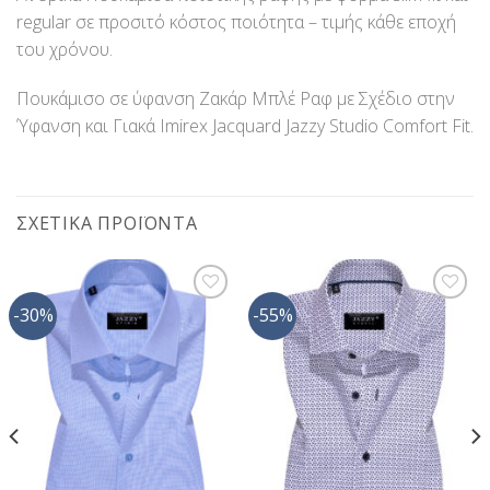
regular σε προσιτό κόστος ποιότητα – τιμής κάθε εποχή
του χρόνου.
Πουκάμισο σε ύφανση Ζακάρ Μπλέ Ραφ με Σχέδιο στην
Ύφανση και Γιακά Imirex Jacquard Jazzy Studio Comfort Fit.
ΣΧΕΤΙΚΆ ΠΡΟΪΌΝΤΑ
-30%
-55%
Προσθήκη
Προσθήκη
στη Λίστα
στη Λίστα
Επιθυμίας
Επιθυμίας