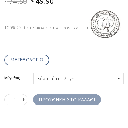
74.50
49.90
€
€
100% Cotton Εύκολο στην φροντίδα του.
ΜΕΓΕΘΟΛΟΓΙΟ
Μέγεθος
Ανδρικά Πουκάμισα Μπλέ Ραφ Ζακάρ με Σχέδιο στην Ύφανση Ja
ΠΡΟΣΘΉΚΗ ΣΤΟ ΚΑΛΆΘΙ