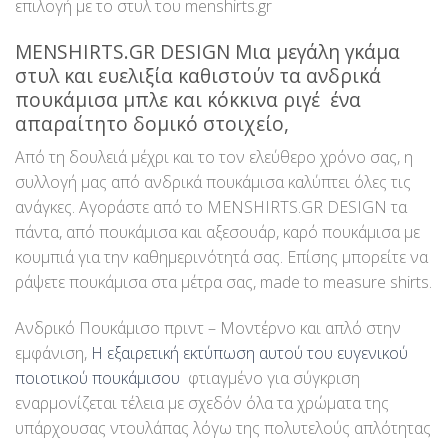
επιλογή με το στυλ του menshirts.gr
MENSHIRTS.GR DESIGN Μια μεγάλη γκάμα
στυλ και ευελιξία καθιστούν τα ανδρικά
πουκάμισα μπλε και κόκκινα ριγέ ένα
απαραίτητο δομικό στοιχείο,
Από τη δουλειά μέχρι και το τον ελεύθερο χρόνο σας, η
συλλογή μας από ανδρικά πουκάμισα καλύπτει όλες τις
ανάγκες. Αγοράστε από το MENSHIRTS.GR DESIGN τα
πάντα, από πουκάμισα και αξεσουάρ, καρό πουκάμισα με
κουμπιά για την καθημερινότητά σας. Επίσης μπορείτε να
ράψετε πουκάμισα στα μέτρα σας, made to measure shirts.
Ανδρικό Πουκάμισο πριντ – Μοντέρνο και απλό στην
εμφάνιση,
Η εξαιρετική εκτύπωση αυτού του ευγενικού
ποιοτικού πουκάμισου
φτιαγμένο για σύγκριση
εναρμονίζεται τέλεια με σχεδόν όλα τα χρώματα της
υπάρχουσας ντουλάπας λόγω της πολυτελούς απλότητας