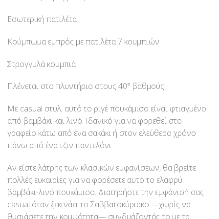
Εσωτερική πατιλέτα
Κούμπωμα εμπρός με πατιλέτα 7 κουμπιών.
Στρογγυλά κουμπιά
Πλένεται στο πλυντήριο στους 40° βαθμούς
Με casual στυλ, αυτό το ριγέ πουκάμισο είναι φτιαγμένο
από βαμβάκι και λινό. Ιδανικό για να φορεθεί στο
γραφείο κάτω από ένα σακάκι ή στον ελεύθερο χρόνο
πάνω από ένα τζιν παντελόνι.
Αν είστε λάτρης των κλασικών εμφανίσεων, θα βρείτε
πολλές ευκαιρίες για να φορέσετε αυτό το ελαφρύ
βαμβάκι-λινό πουκάμισο. Διατηρήστε την εμφάνισή σας
casual όταν ξεκινάει το Σαββατοκύριακο —χωρίς να
θυσιάσετε την κομψότητα— συνδυάζοντάς το με τα