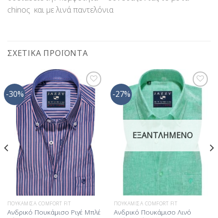
chinoς και με λινά παντελόνια
ΣΧΕΤΙΚΆ ΠΡΟΪΌΝΤΑ
-30%
-27%
Προσθήκη
Προσθήκη
στη Λίστα
στη Λίστα
Επιθυμίας
Επιθυμίας
ΕΞΑΝΤΛΗΜΈΝΟ
ΠΟΥΚΆΜΙΣΑ COMFORT FIT
ΠΟΥΚΆΜΙΣΑ COMFORT FIT
Ανδρικό Πουκάμισο Ριγέ Μπλέ
Ανδρικό Πουκάμισο Λινό