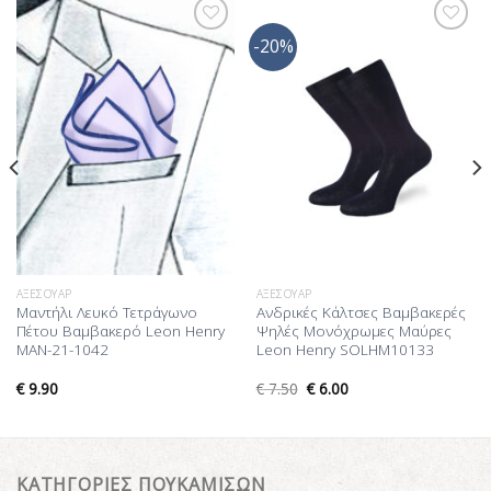
-20%
Προσθήκη
Προσθήκη
στη Λίστα
στη Λίστα
Επιθυμίας
Επιθυμίας
ΑΞΕΣΟΥΆΡ
ΑΞΕΣΟΥΆΡ
Μαντήλι Λευκό Τετράγωνο
Ανδρικές Κάλτσες Βαμβακερές
Πέτου Βαμβακερό Leon Henry
Ψηλές Μονόχρωμες Μαύρες
MAN-21-1042
Leon Henry SOLHM10133
€
9.90
€
7.50
€
6.00
ΚΑΤΗΓΟΡΙΕΣ ΠΟΥΚΑΜΙΣΩΝ