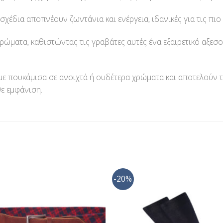
σχέδια αποπνέουν ζωντάνια και ενέργεια, ιδανικές για τις πιο
χρώματα, καθιστώντας τις γραβάτες αυτές ένα εξαιρετικό αξε
με πουκάμισα σε ανοιχτά ή ουδέτερα χρώματα και αποτελούν 
θε εμφάνιση.
-20%
Προσθήκη
Προσθ
στη Λίστα
στη Λί
Επιθυμίας
Επιθυμ