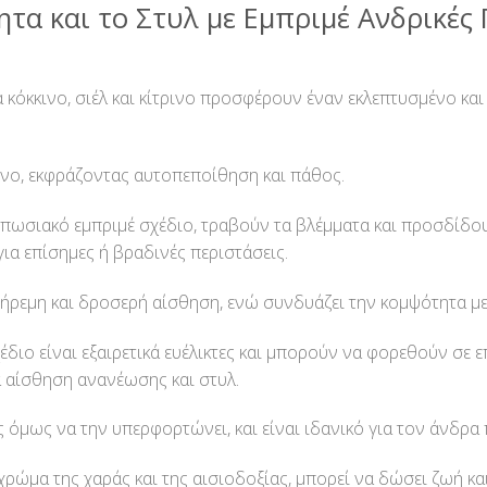
α και το Στυλ με Εμπριμέ Ανδρικές Γ
α κόκκινο, σιέλ και κίτρινο προσφέρουν έναν εκλεπτυσμένο κ
όνο, εκφράζοντας αυτοπεποίθηση και πάθος.
υπωσιακό εμπριμέ σχέδιο, τραβούν τα βλέμματα και προσδίδου
για επίσημες ή βραδινές περιστάσεις.
ο ήρεμη και δροσερή αίσθηση, ενώ συνδυάζει την κομψότητα μ
έδιο είναι εξαιρετικά ευέλικτες και μπορούν να φορεθούν σε ε
α αίσθηση ανανέωσης και στυλ.
 όμως να την υπερφορτώνει, και είναι ιδανικό για τον άνδρα 
 χρώμα της χαράς και της αισιοδοξίας, μπορεί να δώσει ζωή κ