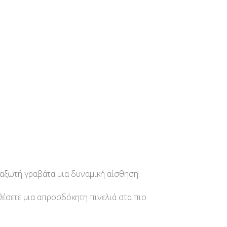
εταξωτή γραβάτα μια δυναμική αίσθηση.
σθέσετε μια απροσδόκητη πινελιά στα πιο