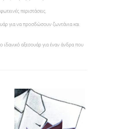
 φωτεινές περιστάσεις.
σουάρ για να προσδώσουν ζωντάνια και
το ιδανικό αξεσουάρ για έναν άνδρα που
ήκη
Προσθήκη
στα
στη Λίστα
ίας
Επιθυμίας