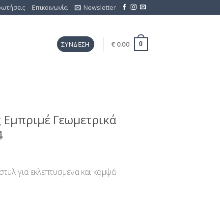
ρωτήσεις
Επικοινωνία
Newsletter
€
0.00
ΣΎΝΔΕΣΗ
0
ς Εμπριμέ Γεωμετρικά
4
στυλ για εκλεπτυσμένα και κομψά