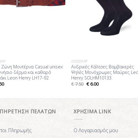
ΥΆΡ
ΑΞΕΣΟΥΆΡ
 Ζώνη Mοντέρνα Casual unisex
Ανδρικές Κάλτσες Βαμβακερές
γνήσιο δέρμα και καθαρό
Ψηλές Μονόχρωμες Μαύρες Le
άκι Leon Henry LH17-92
Henry SOLHM10133
50
€
7.50
€
6.00
ΥΠΗΡΕΤΗΣΗ ΠΕΛΑΤΩΝ
ΧΡΗΣΙΜΑ LINK
ποι Πληρωμής
Ο Λογαριασμός μου