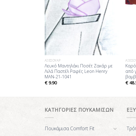
ΑΞΕΣΟΥΆΡ
ΑΞΕΣΟ
τράγωνο Σιέλ με
Λευκό Μαντηλάκι Ποσέτ Ζακάρ με
Καρό
ry MAN-21-1013
Λιλά Παστέλ Ραφές Leon Henry
από 
MAN-21-1041
βαμβ
€
9.90
€
48.
ΚΑΤΗΓΟΡΙΕΣ ΠΟΥΚΑΜΙΣΩΝ
ΕΞ
Πουκάμισα Comfort Fit
Τρό