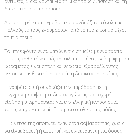
αντίθετα, διακρίνονται για τη μικρή τους διάσταση και τη
διακριτική τους παρουσία.
Αυτό επιτρέπει στη γραβάτα να συνδυάζεται εύκολα με
πολλούς τύπους ενδυμασιών, από το πιο επίσημο μέχρι
το πιο casual.
Το μπλε φόντο ενσωματώνει τις σημαίες με ένα τρόπο
που τις καθιστά κομψές και εκλεπτυσμένες, ενώ η υφή του
υφάσματος είναι απαλή και ελαφριά, εξασφαλίζοντας
άνεση και ανθεκτικότητα κατά τη διάρκεια της ημέρας.
Η γραβάτα αυτή συνδυάζει την παράδοση με τη
σύγχρονη κομψότητα, δημιουργώντας μια ισχυρή
αίσθηση υπερηφάνειας για την ελληνική κληρονομιά,
χωρίς να χάνει την αίσθηση του στυλ και της μόδας.
Η φινέτσα της αποπνέει έναν αέρα σοβαρότητας, χωρίς
να είναι βαρετή ή αυστηρή, και είναι ιδανική για όσους