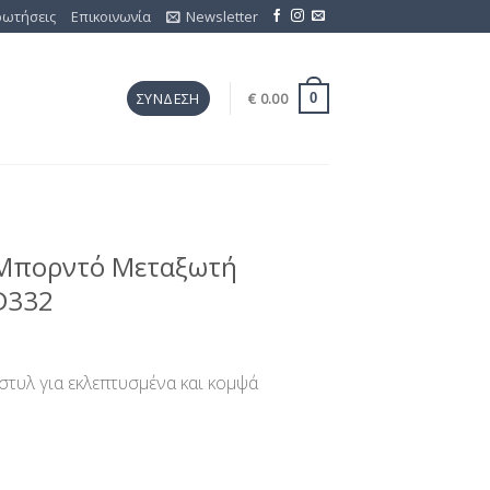
ρωτήσεις
Επικοινωνία
Newsletter
€
0.00
ΣΎΝΔΕΣΗ
0
 Μπορντό Μεταξωτή
D332
στυλ για εκλεπτυσμένα και κομψά