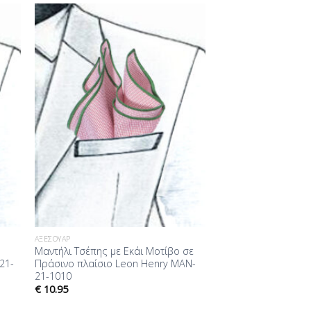
ήκη
Προσθήκη
στα
στη Λίστα
ίας
Επιθυμίας
ΑΞΕΣΟΥΆΡ
Μαντήλι Τσέπης με Εκάι Μοτίβο σε
21-
Πράσινο πλαίσιο Leon Henry MAN-
21-1010
€
10.95