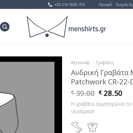
+30 210 9593 753
Προφίλ
Συχνές Ε
Αξεσουάρ
/
Γραβάτες
Ανδρική Γραβάτα
Προσθήκη
Patchwork CR-22-
στη Λίστα
Επιθυμίας
39.00
28.50
€
€
Η γραβάτα, συμπληρώνει το 
ντυσίματα!