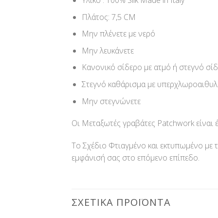
Υλικό : 100% Silk Made in Italy
Πλάτος: 7,5 CM
Μην πλένετε με νερό
Μην λευκάνετε
Κανονικό σίδερο με ατμό ή στεγνό σίδ
Στεγνό καθάρισμα με υπερχλωροαιθυλ
Μην στεγνώνετε
Οι Μεταξωτές γραβάτες Patchwork είναι 
Το Σχέδιο Φτιαγμένο και εκτυπωμένο με τ
εμφάνισή σας στο επόμενο επίπεδο.
ΣΧΕΤΙΚΆ ΠΡΟΪΌΝΤΑ