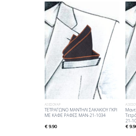
Προσθήκη
Προσθήκη
στη Λίστα
στη Λίστα
Επιθυμίας
Επιθυμίας
ΑΞΕΣΟΥΆΡ
ΑΞΕΣΟ
 τσέπης γκρι σιέλ
ΤΕΤΡΑΓΩΝΟ ΜΑΝΤΗΛΙ ΣΑΚΑΚΙΟΥ ΓΚΡΙ
Μαντ
ές στα άκρα Leon
ΜΕ ΚΑΦΕ ΡΑΦΕΣ MAN-21-1034
Τετρ
11
21-1
€
9.90
€
9.9