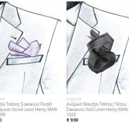
Προσθήκη
Προσθ
στη Λίστα
στη Λί
Επιθυμίας
Επιθυμ
ΥΆΡ
ΑΞΕΣΟΥΆΡ
ήλι Τσέπης Σακακιού Ποσέτ
Ανδρικό Μαντήλι Τσέπης Πέτου
άγωνο Λευκό Leon Henry MAN-
Σακακιού Λαδί Leon Henry MAN-
038
1020
0
€
9.90