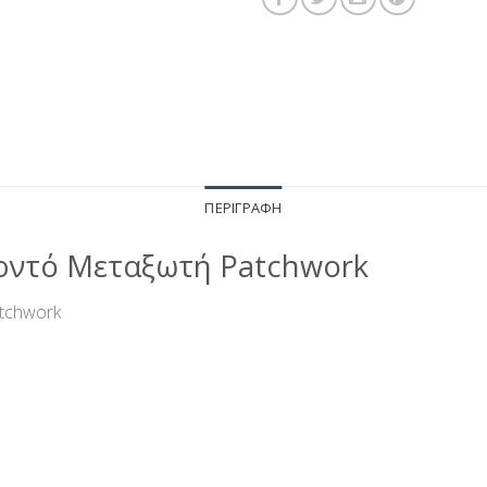
ΠΕΡΙΓΡΑΦΉ
ρντό Μεταξωτή Patchwork
tchwork