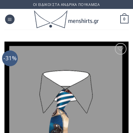
Skip
ΟΙ ΕΙΔΙΚΟΙ ΣΤΑ ΑΝΔΡΙΚΑ ΠΟΥΚΑΜΙΣΑ
to
content
0
-31%
Προσθήκη
στη Λίστα
Επιθυμίας