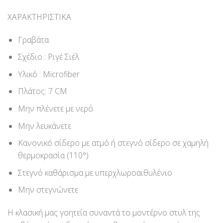
ΧΑΡΑΚΤΗΡΙΣΤΙΚΑ
Γραβάτα
Σχέδιο : Ριγέ Σιέλ
Υλικό : Microfiber
Πλάτος: 7 CM
Μην πλένετε με νερό
Μην λευκάνετε
Κανονικό σίδερο με ατμό ή στεγνό σίδερο σε χαμηλή
θερμοκρασία (110°)
Στεγνό καθάρισμα με υπερχλωροαιθυλένιο
Μην στεγνώνετε
Η κλασική μας γοητεία συναντά το μοντέρνο στυλ της