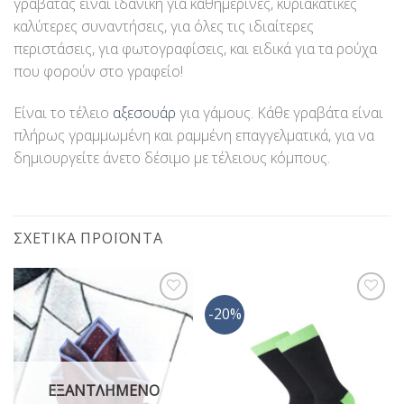
γραβάτας είναι ιδανική για καθημερινές, κυριακάτικες
καλύτερες συναντήσεις, για όλες τις ιδιαίτερες
περιστάσεις, για φωτογραφίσεις, και ειδικά για τα ρούχα
που φορούν στο γραφείο!
Είναι το τέλειο
αξεσουάρ
για γάμους. Κάθε γραβάτα είναι
πλήρως γραμμωμένη και ραμμένη επαγγελματικά, για να
δημιουργείτε άνετο δέσιμο με τέλειους κόμπους.
ΣΧΕΤΙΚΆ ΠΡΟΪΌΝΤΑ
-20%
Προσθήκη
Προσθήκη
στη Λίστα
στη Λίστα
Επιθυμίας
Επιθυμίας
ΕΞΑΝΤΛΗΜΈΝΟ