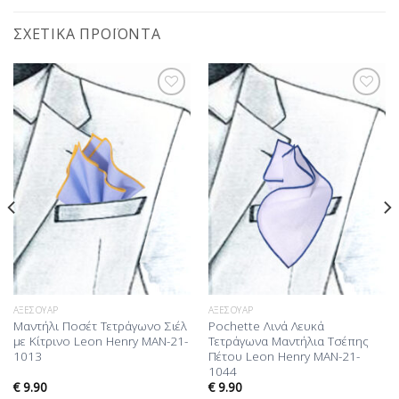
ΣΧΕΤΙΚΆ ΠΡΟΪΌΝΤΑ
Προσθήκη
Προσθήκη
στη Λίστα
στη Λίστα
Επιθυμίας
Επιθυμίας
ΑΞΕΣΟΥΆΡ
ΑΞΕΣΟΥΆΡ
Μαντήλι Ποσέτ Τετράγωνο Σιέλ
Pochette Λινά Λευκά
με Κίτρινο Leon Henry MAN-21-
Τετράγωνα Μαντήλια Τσέπης
1013
Πέτου Leon Henry MAN-21-
1044
€
9.90
€
9.90