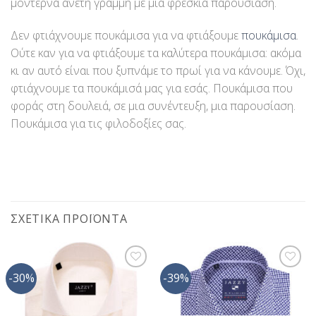
μοντέρνα άνετη γραμμή με μια φρέσκια παρουσίαση.
Δεν φτιάχνουμε πουκάμισα για να φτιάξουμε
πουκάμισα
.
Ούτε καν για να φτιάξουμε τα καλύτερα πουκάμισα: ακόμα
κι αν αυτό είναι που ξυπνάμε το πρωί για να κάνουμε. Όχι,
φτιάχνουμε τα πουκάμισά μας για εσάς. Πουκάμισα που
φοράς στη δουλειά, σε μια συνέντευξη, μια παρουσίαση.
Πουκάμισα για τις φιλοδοξίες σας.
ΣΧΕΤΙΚΆ ΠΡΟΪΌΝΤΑ
-30%
-39%
Προσθήκη
Προσθήκη
στη Λίστα
στη Λίστα
Επιθυμίας
Επιθυμίας