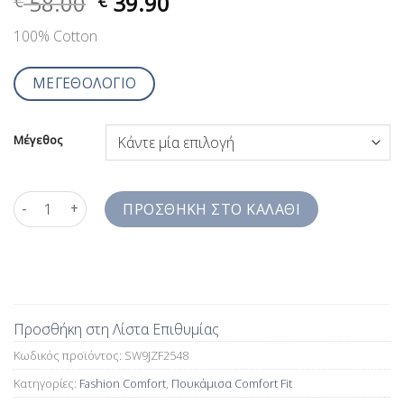
58.00
39.90
€
€
100% Cotton
ΜΕΓΕΘΟΛΟΓΙΟ
Μέγεθος
Ανδρικό Πουκάμισο Μπλέ Σκούρο με Καφέ Print Jazzy Studio C
ΠΡΟΣΘΉΚΗ ΣΤΟ ΚΑΛΆΘΙ
Προσθήκη στη Λίστα Επιθυμίας
Κωδικός προϊόντος:
SW9JZF2548
Κατηγορίες:
Fashion Comfort
,
Πουκάμισα Comfort Fit