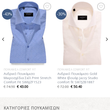
-43%
-30%
Προσθήκη
Προσθήκη
στη Λίστα
στη Λίστα
Επιθυμίας
Επιθυμίας
ΠΟΥΚΆΜΙΣΑ COMFORT FIT
ΠΟΥΚΆΜΙΣΑ COMFORT FIT
Ανδρικό Πουκάμισο
Ανδρικό Πουκάμισο Gold
Μικροσχέδια Σιέλ Print Stretch
White Ιβουάρ Jazzy Studio
Comfort Fit SW6JZF1523
comfort fit SW7JZB1887
€
74.90
€
43.00
€
72.00
€
50.40
ΚΑΤΗΓΟΡΙΕΣ ΠΟΥΚΑΜΙΣΩΝ