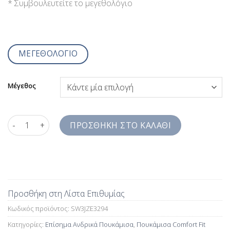
* Συμβουλευτείτε το μεγεθολόγιο
ΜΕΓΕΘΟΛΟΓΙΟ
Μέγεθος
Ανδρικό Πουκάμισο Για Μανικετόκουμπα Ροζ Διπλές Μανσέτες 
ΠΡΟΣΘΉΚΗ ΣΤΟ ΚΑΛΆΘΙ
Προσθήκη στη Λίστα Επιθυμίας
Κωδικός προϊόντος:
SW3JZE3294
Κατηγορίες:
Επίσημα Ανδρικά Πουκάμισα
,
Πουκάμισα Comfort Fit