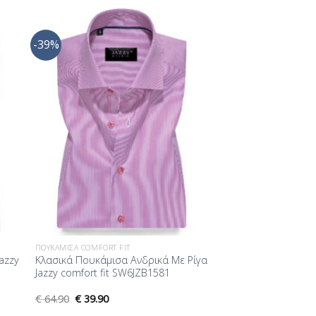
-39%
ήκη
Προσθήκη
στα
στη Λίστα
ίας
Επιθυμίας
ΠΟΥΚΆΜΙΣΑ COMFORT FIT
azzy
Κλασικά Πουκάμισα Ανδρικά Με Ρίγα
Jazzy comfort fit SW6JZB1581
€
64.90
€
39.90