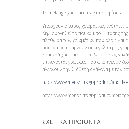
Τα melange χρώματα των υποκαμίσων
Υπάρχουν άπειρες χρωματικές ενότητες υ
δημιουργηθεί το πουκάμισο. Η τάσης τη
πληθώρα των χρωμάτων που όλα είναι εμ
πουκάμισα υπάρχουν οι μεγαλύτερες γκά
λαμπερά χρώματα όπως λευκό, σιέλ, γαλάζι
επιλέγονται χρώματα που αποπνέουν ζεστα
αλλάζουν την διάθεση ανάλογα με τον τό
https://www.menshirts.gr/product/andriko-
https://www.menshirts.gr/product/melange
ΣΧΕΤΙΚΆ ΠΡΟΪΌΝΤΑ