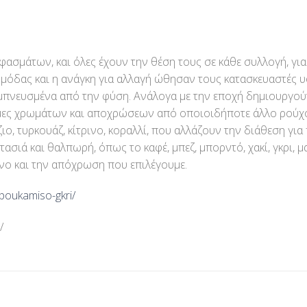
φασμάτων, και όλες έχουν την θέση τους σε κάθε συλλογή, γι
ς μόδας και η ανάγκη για αλλαγή ώθησαν τους κατασκευαστές
πνευσμένα από την φύση. Ανάλογα με την εποχή δημιουργούντ
μες χρωμάτων και αποχρώσεων από οποιοιδήποτε άλλο ρούχο. 
ο, τυρκουάζ, κίτρινο, κοραλλί, που αλλάζουν την διάθεση για 
σιά και θαλπωρή, όπως το καφέ, μπεζ, μπορντό, χακί, γκρι, 
νο και την απόχρωση που επιλέγουμε.
poukamiso-gkri/
/