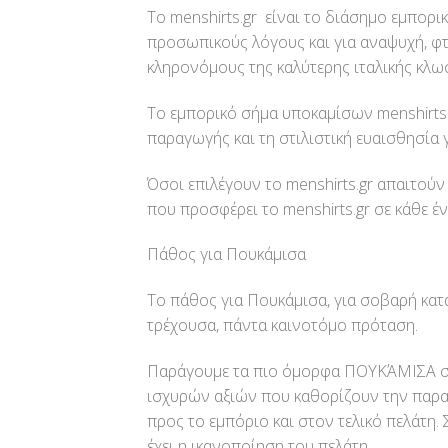
Το menshirts.gr είναι το διάσημο εμπορ
προσωπικούς λόγους και για αναψυχή, φτ
κληρονόμους της καλύτερης ιταλικής κλ
Το εμπορικό σήμα υποκαμίσων menshirts.
παραγωγής και τη στιλιστική ευαισθησία 
Όσοι επιλέγουν το menshirts.gr απαιτούν
που προσφέρει το menshirts.gr σε κάθε έ
Πάθος για Πουκάμισα
Το πάθος για Πουκάμισα, για σοβαρή κατα
τρέχουσα, πάντα καινοτόμο πρόταση.
Παράγουμε τα πιο όμορφα ΠΟΥΚΆΜΙΣΑ στην
ισχυρών αξιών που καθορίζουν την παραγ
προς το εμπόριο και στον τελικό πελάτη.
έχει η ικανοποίηση του πελάτη.