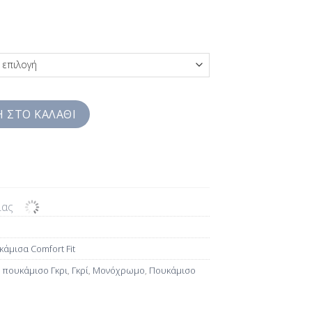
ίχρωμο νήμα melange Αυστρίας Jazzy Studio Comfort Fit SW0JZB
 ΣΤΟ ΚΑΛΆΘΙ
ίας
άμισα Comfort Fit
 πουκάμισο Γκρι
,
Γκρί
,
Μονόχρωμο
,
Πουκάμισο