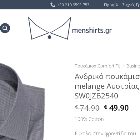
+30 210 9593 753
Προφίλ
Συχνές Ε
Πουκάμισα Comfort Fit
/
Busin
Ανδρικό πουκάμισ
Προσθήκη
melange Αυστρίας 
στη Λίστα
Επιθυμίας
SW0JZB2540
74.90
49.90
€
€
100% Cotton
Εύκολο στην φροντίδα του.