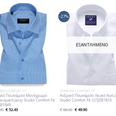
-27%
Προσθήκη
Προσθ
στη Λίστα
στη Λί
Επιθυμίας
Επιθυμ
ΕΞΑΝΤΛΗΜΈΝΟ
ΜΙΣΑ COMFORT FIT
ΠΟΥΚΆΜΙΣΑ COMFORT FIT
ικό Πουκάμισο Μονόχρωμο
Ανδρικό Πουκάμισο Λευκό Λινό J
Jacquard Jazzy Studio Comfort Fit
Studio Comfort Fit SS7JZB1816
ZB1849
90
€
52.43
€
68.00
€
49.90