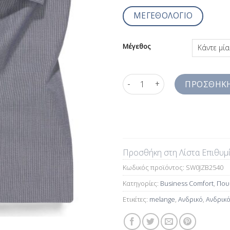
ΜΕΓΕΘΟΛΟΓΙΟ
Μέγεθος
Ανδρικό πουκάμισο Γκρι από δ
ΠΡΟΣΘΉΚΗ
Προσθήκη στη Λίστα Επιθυμ
Κωδικός προϊόντος:
SW0JZB2540
Κατηγορίες:
Business Comfort
,
Πουκ
Ετικέτες:
melange
,
Ανδρικό
,
Ανδρικό