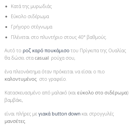
Κατά της μυρωδιάς
Εύκολο σιδέρωμα
Γρήγορο στέγνωμα
Πλένεται στο πλυντήριο στους 40° βαθμούς.
Αυτό το
ροζ καρό πουκάμισο
του Πρίγκιπα της Ουαλίας
θα δώσει στα
casual
ρούχα σου,
ένα πλεονέκτημα όταν πρόκειται να είσαι ο πιο
καλοντυμένος
στο γραφείο.
Κατασκευασμένο από μαλακό (και
εύκολο στο σιδέρωμα
)
βαμβάκι,
είναι πλήρες με
γιακά
button down
και στρογγυλές
μανσέτες
.