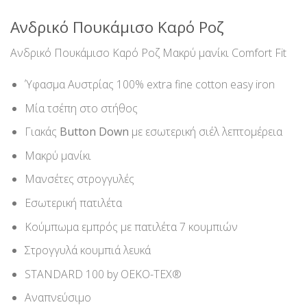
Ανδρικό Πουκάμισο Καρό Ροζ
Ανδρικό Πουκάμισο Καρό Ροζ Μακρύ μανίκι Comfort Fit
Ύφασμα Αυστρίας 100% extra fine cotton easy iron
Μία τσέπη στο στήθος
Γιακάς
Button Down
με εσωτερική σιέλ λεπτομέρεια
Μακρύ μανίκι
Μανσέτες στρογγυλές
Εσωτερική πατιλέτα
Κούμπωμα εμπρός με πατιλέτα 7 κουμπιών
Στρογγυλά κουμπιά λευκά
STANDARD 100 by OEKO-TEX®
Αναπνεύσιμο