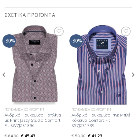
ΣΧΕΤΙΚΆ ΠΡΟΪΌΝΤΑ
-30%
-30%
Προσθήκη
Προσθήκη
στη Λίστα
στη Λίστα
Επιθυμίας
Επιθυμίας
ΠΟΥΚΆΜΙΣΑ COMFORT FIT
ΠΟΥΚΆΜΙΣΑ COMFORT FIT
Ανδρικό Πουκάμισο Ποπλίνα
Ανδρικό Πουκάμισο Ριγέ Μπλέ
με Print Jazzy Studio Comfort
Κόκκινο Comfort Fit
Fit SW7JZS1896
SS7JZS1739
€
64.90
€
45.43
€
58.90
€
41.23