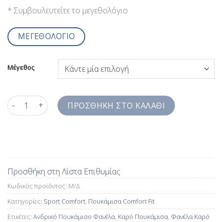
* Συμβουλευτείτε το μεγεθολόγιο
ΜΕΓΕΘΟΛΟΓΙΟ
Μέγεθος
Ανδρικό Πουκάμισο Καρό Μπλε Button Down Comfort Fit SW3J
ΠΡΟΣΘΉΚΗ ΣΤΟ ΚΑΛΆΘΙ
Προσθήκη στη Λίστα Επιθυμίας
Κωδικός προϊόντος:
Μ/Δ
Κατηγορίες:
Sport Comfort
,
Πουκάμισα Comfort Fit
Ετικέτες:
Ανδρικό Πουκάμισο Φανέλα
,
Καρό Πουκάμισα
,
Φανέλα Καρό