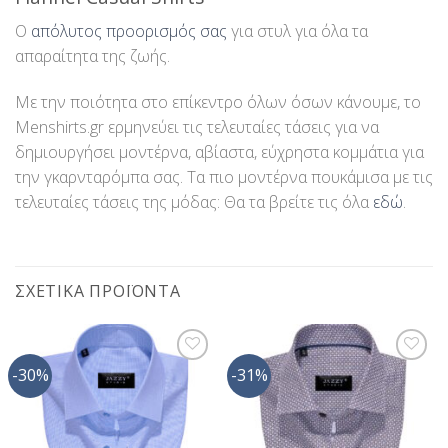
Ο
απόλυτος προορισμός σας
για στυλ για όλα τα
απαραίτητα της ζωής.
Με την ποιότητα στο επίκεντρο όλων όσων κάνουμε, το
Menshirts.gr ερμηνεύει τις τελευταίες τάσεις για να
δημιουργήσει μοντέρνα, αβίαστα, εύχρηστα κομμάτια για
την γκαρνταρόμπα σας. Τα πιο μοντέρνα πουκάμισα με τις
τελευταίες τάσεις της μόδας: Θα τα βρείτε τις όλα
εδώ
.
ΣΧΕΤΙΚΆ ΠΡΟΪΌΝΤΑ
-30%
-31%
Προσθήκη
Προσθήκη
στη Λίστα
στη Λίστα
Επιθυμίας
Επιθυμίας