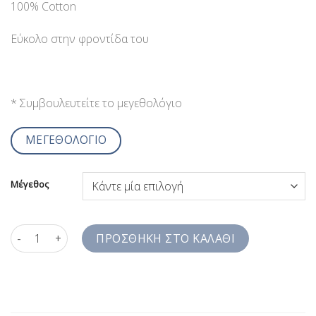
100% Cotton
Εύκολο στην φροντίδα του
* Συμβουλευτείτε το μεγεθολόγιο
ΜΕΓΕΘΟΛΟΓΙΟ
Μέγεθος
Ανδρικό Πουκάμισο Λευκό Print Jazzy Studio Comfort Fit SS8JZ
ΠΡΟΣΘΉΚΗ ΣΤΟ ΚΑΛΆΘΙ