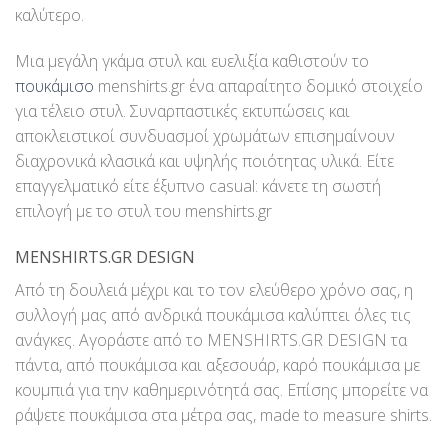
καλύτερο.
Μια μεγάλη γκάμα στυλ και ευελιξία καθιστούν το
πουκάμισο
menshirts.gr ένα απαραίτητο δομικό στοιχείο
για τέλειο στυλ. Συναρπαστικές εκτυπώσεις και
αποκλειστικοί συνδυασμοί χρωμάτων επισημαίνουν
διαχρονικά κλασικά και υψηλής ποιότητας υλικά. Είτε
επαγγελματικό είτε έξυπνο casual: κάνετε τη σωστή
επιλογή με το στυλ του menshirts.gr
MENSHIRTS.GR DESIGN
Από τη δουλειά μέχρι και το τον ελεύθερο χρόνο σας, η
συλλογή μας από ανδρικά πουκάμισα καλύπτει όλες τις
ανάγκες. Αγοράστε από το MENSHIRTS.GR DESIGN τα
πάντα, από πουκάμισα και αξεσουάρ, καρό πουκάμισα με
κουμπιά για την καθημερινότητά σας. Επίσης μπορείτε να
ράψετε πουκάμισα στα μέτρα σας, made to measure shirts.