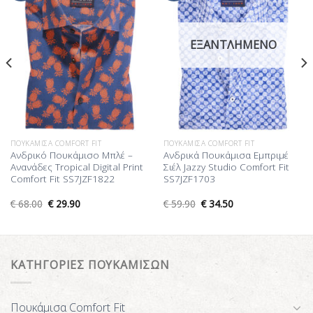
Επιθυμίας
Επιθυμίας
ΕΞΑΝΤΛΗΜΈΝΟ
ΠΟΥΚΆΜΙΣΑ COMFORT FIT
ΠΟΥΚΆΜΙΣΑ COMFORT FIT
Ανδρικό Πουκάμισο Μπλέ –
Ανδρικά Πουκάμισα Εμπριμέ
Ανανάδες Tropical Digital Print
Σιέλ Jazzy Studio Comfort Fit
Comfort Fit SS7JZF1822
SS7JZF1703
€
68.00
€
29.90
€
59.90
€
34.50
ΚΑΤΗΓΟΡΙΕΣ ΠΟΥΚΑΜΙΣΩΝ
Πουκάμισα Comfort Fit