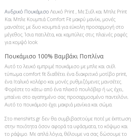
Ανδρικό Πουκάμισο
Λευκό Print , Με Σιέλ και Μπλε Print
Και Μπλε Κουμπιά Comfort Fit μακρύ μανίκι, μονές
μανσέτες με δυο κουμπιά για εύκολη προσαρμογή στο
μέγεθος. Ίσια πατιλέτα, και καμπύλες στις πλαϊνές ραφές
για κομψό look.
Πουκάμισο 100% Βαμβάκι Ποπλίνα
Αυτό το λευκό εμπριμέ πουκάμισο με μπλε και σιέλ
τύπωμα comfort fit διαθέτει ένα διακριτικό μοτίβο print,
ένα Ιταλικό κολάρο και μονές ρυθμιζόμενες μανσέτες.
Φορέστε το κάτω από ένα πλεκτό πουλόβερ ή ως έχει,
μπαίνει στο αγαπημένο σας προσαρμοσμένο παντελόνι.
Αυτό το πουκάμισο έχει μακριά μανίκια και σώμα.
Στο menshirts.gr δεν θα συμβιβαστούμε ποτέ με έκπτωση
στην ποιότητα όσον αφορά τα υφάσματα, το κόψιμο και
το ράψιμο. Με απλά λόγια, θέλουμε να σας δώσουμε το