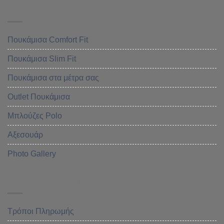
ΚΑΤΗΓΟΡΙΕΣ ΠΟΥΚΑΜΙΣΩΝ
Πουκάμισα Comfort Fit
Πουκάμισα Slim Fit
Πουκάμισα στα μέτρα σας
Outlet Πουκάμισα
Μπλούζες Polo
Αξεσουάρ
Photo Gallery
ΕΞΥΠΗΡΕΤΗΣΗ ΠΕΛΑΤΩΝ
Τρόποι Πληρωμής