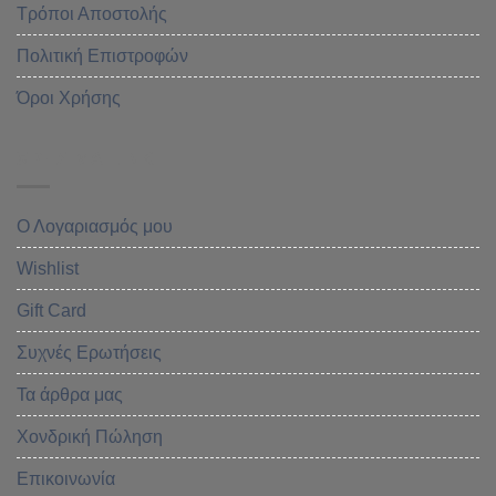
Τρόποι Αποστολής
Πολιτική Επιστροφών
Όροι Χρήσης
ΧΡΗΣΙΜΑ LINK
Ο Λογαριασμός μου
Wishlist
Gift Card
Συχνές Ερωτήσεις
Τα άρθρα μας
Χονδρική Πώληση
Επικοινωνία