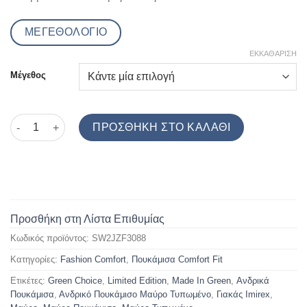
ΜΕΓΕΘΟΛΟΓΙΟ
ΕΚΚΑΘΆΡΙΣΗ
Μέγεθος
Ανδρικό Πουκάμισο Μαύρο Τυπωμένο Comfort Fit Green Choi
ΠΡΟΣΘΉΚΗ ΣΤΟ ΚΑΛΆΘΙ
Προσθήκη στη Λίστα Επιθυμίας
Κωδικός προϊόντος:
SW2JZF3088
Κατηγορίες:
Fashion Comfort
,
Πουκάμισα Comfort Fit
Ετικέτες:
Green Choice
,
Limited Edition
,
Made In Green
,
Ανδρικά
Πουκάμισα
,
Ανδρικό Πουκάμισο Μαύρο Τυπωμένο
,
Γιακάς Imirex
,