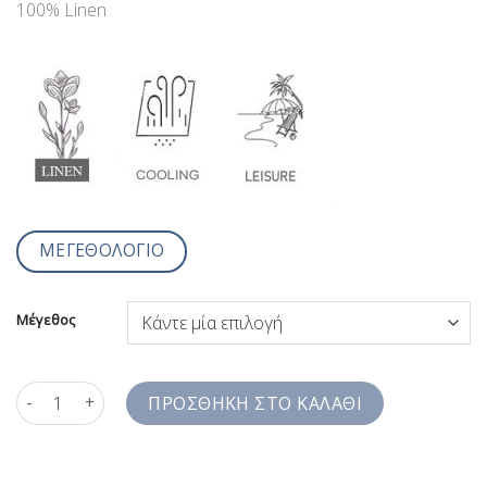
100% Linen
ΜΕΓΕΘΟΛΟΓΙΟ
Μέγεθος
Λινό Ανδρικό Πουκάμισο Ριγέ Μπλε Jazzy Studio Comfort Fit S
ΠΡΟΣΘΉΚΗ ΣΤΟ ΚΑΛΆΘΙ