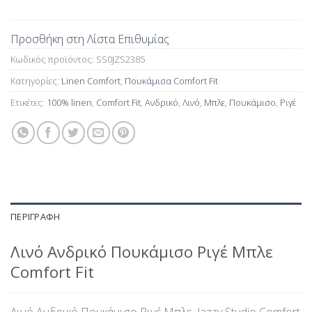
Προσθήκη στη Λίστα Επιθυμίας
Κωδικός προϊόντος:
SS0JZS2385
Κατηγορίες:
Linen Comfort
,
Πουκάμισα Comfort Fit
Ετικέτες:
100% linen
,
Comfort Fit
,
Ανδρικό
,
Λινό
,
Μπλε
,
Πουκάμισο
,
Ριγέ
ΠΕΡΙΓΡΑΦΉ
Λινό Ανδρικό Πουκάμισο Ριγέ Μπλε
Comfort Fit
Λινό Ανδρικό Πουκάμισο Ριγέ Μπλε Jazzy Studio Comfort