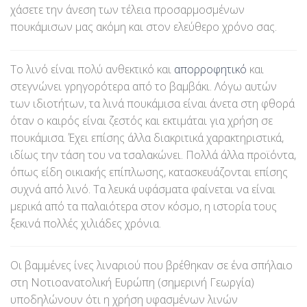
χάσετε την άνεση των τέλεια προσαρμοσμένων
πουκάμισων μας ακόμη και στον ελεύθερο χρόνο σας.
Το λινό είναι πολύ ανθεκτικό και
απορροφητικό
και
στεγνώνει γρηγορότερα από το βαμβάκι. Λόγω αυτών
των ιδιοτήτων, τα λινά πουκάμισα είναι άνετα στη φθορά
όταν ο καιρός είναι ζεστός και εκτιμάται για χρήση σε
πουκάμισα. Έχει επίσης άλλα διακριτικά χαρακτηριστικά,
ιδίως την τάση του να τσαλακώνει. Πολλά άλλα προϊόντα,
όπως είδη οικιακής επίπλωσης, κατασκευάζονται επίσης
συχνά από λινό. Τα λευκά υφάσματα φαίνεται να είναι
μερικά από τα παλαιότερα στον κόσμο, η ιστορία τους
ξεκινά πολλές χιλιάδες χρόνια.
Οι βαμμένες ίνες λιναριού που βρέθηκαν σε ένα σπήλαιο
στη Νοτιοανατολική Ευρώπη (σημερινή Γεωργία)
υποδηλώνουν ότι η χρήση υφασμένων λινών