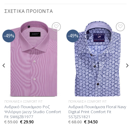
ΣΧΕΤΙΚΆ ΠΡΟΪΌΝΤΑ
-49%
-49%
Προσθήκη
Προσθήκη
στη Λίστα
στη Λίστα
Επιθυμίας
Επιθυμίας
ΠΟΥΚΆΜΙΣΑ COMFORT FIT
ΠΟΥΚΆΜΙΣΑ COMFORT FIT
Ανδρικό Πουκάμισο Ροζ
Ανδρικά Πουκάμισα Floral Navy
Ψιλόριγο Jazzy Studio Comfort
Digital Print Comfort Fit
Fit SW6JZB1977
SS7JZS1821
€
59.00
€
29.90
€
68.00
€
34.50