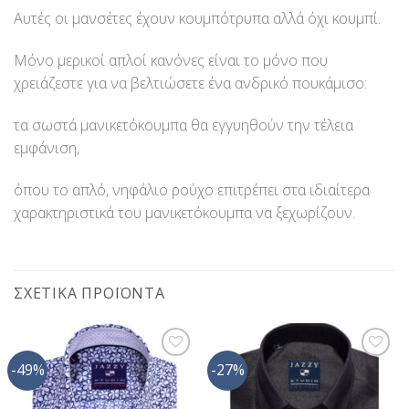
Αυτές οι μανσέτες έχουν κουμπότρυπα αλλά όχι κουμπί.
Μόνο μερικοί απλοί κανόνες είναι το μόνο που
χρειάζεστε για να βελτιώσετε ένα ανδρικό πουκάμισο:
τα σωστά μανικετόκουμπα θα εγγυηθούν την τέλεια
εμφάνιση,
όπου το απλό, νηφάλιο ρούχο επιτρέπει στα ιδιαίτερα
χαρακτηριστικά του μανικετόκουμπα να ξεχωρίζουν.
ΣΧΕΤΙΚΆ ΠΡΟΪΌΝΤΑ
-49%
-27%
Προσθήκη
Προσθήκη
στη Λίστα
στη Λίστα
Επιθυμίας
Επιθυμίας