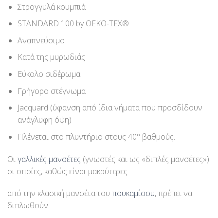
Στρογγυλά κουμπιά
STANDARD 100 by OEKO-TEX®
Αναπνεύσιμο
Κατά της μυρωδιάς
Εύκολο σιδέρωμα
Γρήγορο στέγνωμα
Jacquard (ύφανση από ίδια νήματα που προσδίδουν
ανάγλυφη όψη)
Πλένεται στο πλυντήριο στους 40° βαθμούς.
Οι
γαλλικές μανσέτες
(γνωστές και ως «διπλές μανσέτες»)
οι οποίες, καθώς είναι μακρύτερες
από την κλασική μανσέτα του
πουκαμίσου
, πρέπει να
διπλωθούν.