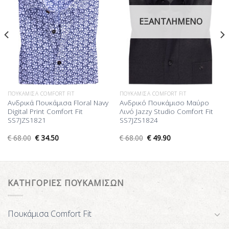
ΕΞΑΝΤΛΗΜΈΝΟ
ΠΟΥΚΆΜΙΣΑ COMFORT FIT
ΠΟΥΚΆΜΙΣΑ COMFORT FIT
Ανδρικά Πουκάμισα Floral Navy
Ανδρικό Πουκάμισο Μαύρο
Digital Print Comfort Fit
Λινό Jazzy Studio Comfort Fit
SS7JZS1821
SS7JZS1824
€
68.00
€
34.50
€
68.00
€
49.90
ΚΑΤΗΓΟΡΙΕΣ ΠΟΥΚΑΜΙΣΩΝ
Πουκάμισα Comfort Fit