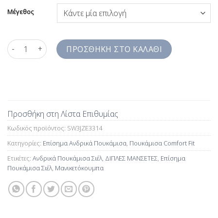
Μέγεθος
Επίσημα Πουκάμισα Σιέλ με Διπλές Μανσέτες Comfort Fit SW3
ΠΡΟΣΘΉΚΗ ΣΤΟ ΚΑΛΆΘΙ
Προσθήκη στη Λίστα Επιθυμίας
Κωδικός προϊόντος:
SW3JZE3314
Κατηγορίες:
Επίσημα Ανδρικά Πουκάμισα
,
Πουκάμισα Comfort Fit
Ετικέτες:
Ανδρικά Πουκάμισα Σιέλ
,
ΔΙΠΛΕΣ ΜΑΝΣΕΤΕΣ
,
Επίσημα
Πουκάμισα Σιέλ
,
Μανικετόκουμπα