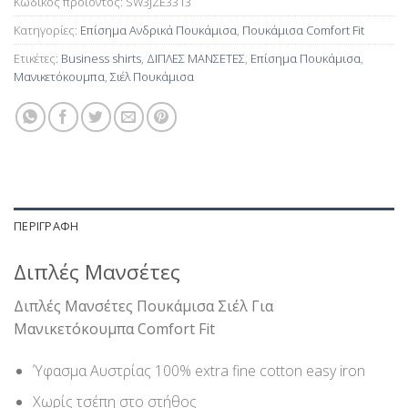
Κωδικός προϊόντος:
SW3JZE3313
Κατηγορίες:
Επίσημα Ανδρικά Πουκάμισα
,
Πουκάμισα Comfort Fit
Ετικέτες:
Business shirts
,
ΔΙΠΛΕΣ ΜΑΝΣΕΤΕΣ
,
Επίσημα Πουκάμισα
,
Μανικετόκουμπα
,
Σιέλ Πουκάμισα
ΠΕΡΙΓΡΑΦΉ
Διπλές Μανσέτες
Διπλές Μανσέτες Πουκάμισα Σιέλ Για
Μανικετόκουμπα Comfort Fit
Ύφασμα Αυστρίας 100% extra fine cotton easy iron
Χωρίς τσέπη στο στήθος