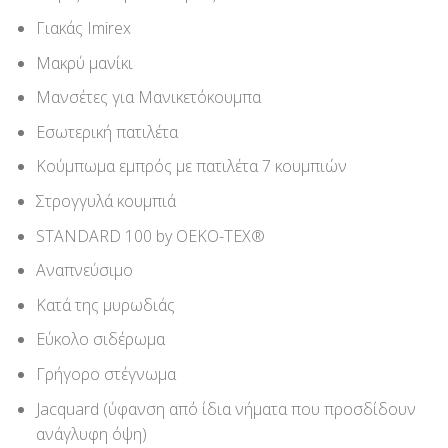
Γιακάς Imirex
Μακρύ μανίκι
Μανσέτες για Μανικετόκουμπα
Εσωτερική πατιλέτα
Κούμπωμα εμπρός με πατιλέτα 7 κουμπιών
Στρογγυλά κουμπιά
STANDARD 100 by OEKO-TEX®
Αναπνεύσιμο
Κατά της μυρωδιάς
Εύκολο σιδέρωμα
Γρήγορο στέγνωμα
Jacquard (ύφανση από ίδια νήματα που προσδίδουν
ανάγλυφη όψη)