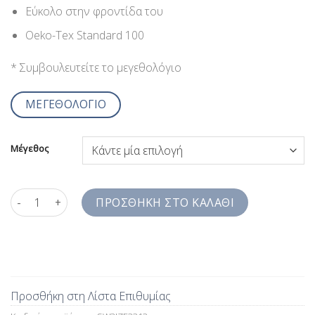
Εύκολο στην φροντίδα του
Oeko-Tex Standard 100
* Συμβουλευτείτε το μεγεθολόγιο
ΜΕΓΕΘΟΛΟΓΙΟ
Μέγεθος
Διπλές Μανσέτες Πουκάμισα Σιέλ Για Μανικετόκουμπα Comfort
ΠΡΟΣΘΉΚΗ ΣΤΟ ΚΑΛΆΘΙ
Προσθήκη στη Λίστα Επιθυμίας