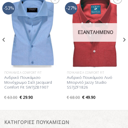
-53%
-27%
Προσθήκη
Προσθήκη
στη Λίστα
στη Λίστα
Επιθυμίας
Επιθυμίας
ΕΞΑΝΤΛΗΜΈΝΟ
ΠΟΥΚΆΜΙΣΑ COMFORT FIT
ΠΟΥΚΆΜΙΣΑ COMFORT FIT
Ανδρικό Πουκάμισο
Ανδρικό Πουκάμισο Λινό
Μονόχρωμο Σιέλ Jacquard
Μπορντό Jazzy Studio
Comfort Fit SW7JZB1907
SS7JZF1826
€
63.00
€
29.90
€
68.00
€
49.90
ΚΑΤΗΓΟΡΙΕΣ ΠΟΥΚΑΜΙΣΩΝ