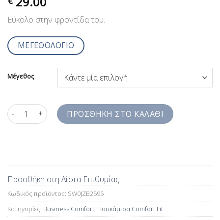
29.00
€
Εύκολο στην φροντίδα του.
ΜΕΓΕΘΟΛΟΓΙΟ
Μέγεθος
Fil a fil Πουκάμισο Ανθρακί Μακρυμάνικο Jazzy Studio Comfort
ΠΡΟΣΘΉΚΗ ΣΤΟ ΚΑΛΆΘΙ
Προσθήκη στη Λίστα Επιθυμίας
Κωδικός προϊόντος:
SW0JZB2595
Κατηγορίες:
Business Comfort
,
Πουκάμισα Comfort Fit