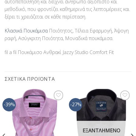
αυτοπεποίθηση και δείχνει άνθρωπο αξιόπιστο και
μεθοδικό, που φροντίζει καθημερινά τις λεπτομέρειες και
ξέρει τι χρειάζεται σε κάθε περίσταση.
Κλασικά Πουκάμισα
Ποιότητος, Τέλεια Εφαρμογή, Άψογη
ραφή, Ασύγκριτη Ποιότητα, Μοναδικά πουκάμισα.
fil a fil Πουκάμισο Ανθρακί Jazzy Studio Comfort Fit
ΣΧΕΤΙΚΆ ΠΡΟΪΌΝΤΑ
-39%
-27%
Προσθήκη
Προσθήκη
στη Λίστα
στη Λίστα
Επιθυμίας
Επιθυμίας
ΕΞΑΝΤΛΗΜΈΝΟ