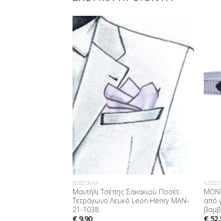
Προσθήκη
Προσθήκη
στη Λίστα
στη Λίστα
Επιθυμίας
Επιθυμίας
ΑΞΕΣΟΥΆΡ
ΑΞΕΣΟ
ς Ποσέτ Μπορντό
Μαντήλι Τσέπης Σακακιού Ποσέτ
ΜΟΝΤ
21-1021
Τετράγωνο Λευκό Leon Henry MAN-
από 
21-1038
βαμβ
€
9.90
€
52.