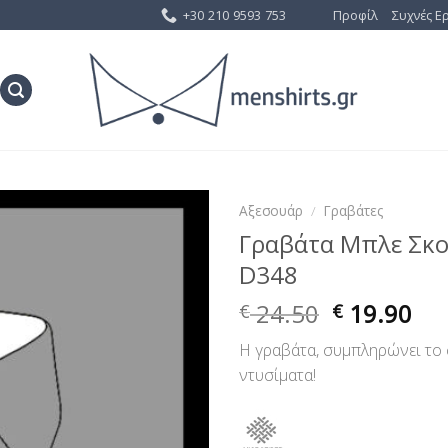
+30 210 9593 753
Προφίλ
Συχνές Ε
Αξεσουάρ
/
Γραβάτες
Γραβάτα Μπλε Σκ
Προσθήκη
D348
στη Λίστα
Επιθυμίας
24.50
19.90
€
€
Η γραβάτα, συμπληρώνει το 
ντυσίματα!