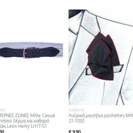
Προσθήκη
Προσθ
στη Λίστα
στη Λί
Επιθυμίας
Επιθυμ
ΥΆΡ
ΑΞΕΣΟΥΆΡ
ΕΡΝΕΣ ΖΩΝΕΣ Μπλε Casual
Ανδρικά μαντήλια pochettes MA
γνήσιο δέρμα και καθαρό
21-1032
άκι Leon Henry LH17-51
50
€
9.90