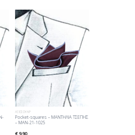
ήκη
Προσθήκη
στα
στη Λίστα
ίας
Επιθυμίας
ΑΞΕΣΟΥΆΡ
N-
Pocket-squares – ΜΑΝΤΗΛΙΑ ΤΣΕΠΗΣ
– MAN-21-1025
€
9.90