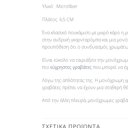
Υλικό :Microfiber
Πλάτος: 6,5 CM
Ένα κλασικό πουκάμισο με μικρό κάρο η με
στην ανδρική γκαρνταρόμπα και μια μονό
προϋπόθεση ότι ο συνδυασμός χρωμάτων
Είναι εύκολο να ταιριάξετε την μονόχρω
πιο
εύχρηστες γραβάτες
που μπορεί να έχ
Λόγω της απλότητας της. Η μονόχρωμη γ
γραβάτες πρέπει να έχουν μια σταθερή θέ
Από την άλλη πλευρά, μονόχρωμες γραβάτε
ΣΧΕΤΙΚΆ ΠΡΟΪΌΝΤΑ