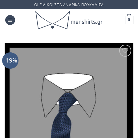
Skip
ΟΙ ΕΙΔΙΚΟΙ ΣΤΑ ΑΝΔΡΙΚΑ ΠΟΥΚΑΜΙΣΑ
to
content
0
-19%
Προσθήκη
στη Λίστα
Επιθυμίας