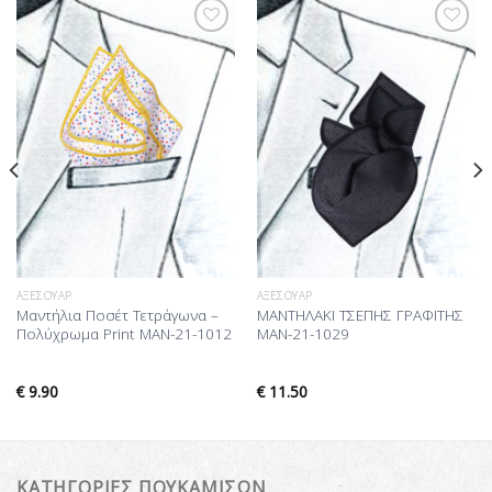
Προσθήκη
Προσθήκη
στη Λίστα
στη Λίστα
Επιθυμίας
Επιθυμίας
ΑΞΕΣΟΥΆΡ
ΑΞΕΣΟΥΆΡ
Μαντήλια Ποσέτ Τετράγωνα –
ΜΑΝΤΗΛΑΚΙ ΤΣΕΠΗΣ ΓΡΑΦΙΤΗΣ
Πολύχρωμα Print MAN-21-1012
MAN-21-1029
€
9.90
€
11.50
ΚΑΤΗΓΟΡΙΕΣ ΠΟΥΚΑΜΙΣΩΝ