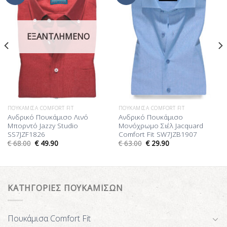
στη Λίστα
στη Λίστα
Επιθυμίας
Επιθυμίας
ΕΞΑΝΤΛΗΜΈΝΟ
ΠΟΥΚΆΜΙΣΑ COMFORT FIT
ΠΟΥΚΆΜΙΣΑ COMFORT FIT
Ανδρικό Πουκάμισο Λινό
Ανδρικό Πουκάμισο
Μπορντό Jazzy Studio
Μονόχρωμο Σιέλ Jacquard
SS7JZF1826
Comfort Fit SW7JZB1907
€
68.00
€
49.90
€
63.00
€
29.90
ΚΑΤΗΓΟΡΙΕΣ ΠΟΥΚΑΜΙΣΩΝ
Πουκάμισα Comfort Fit