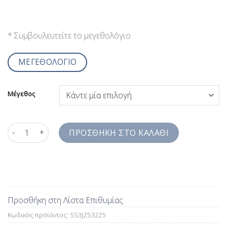
* Συμβουλευτείτε το μεγεθολόγιο
ΜΕΓΕΘΟΛΟΓΙΟ
Μέγεθος
Καλοκαιρινά Λινά Πουκάμισα Ανδρικά Χακί Washed Comfort Fit
ΠΡΟΣΘΉΚΗ ΣΤΟ ΚΑΛΆΘΙ
Προσθήκη στη Λίστα Επιθυμίας
Κωδικός προϊόντος:
SS3JZS3225