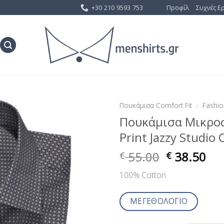
+30 210 9593 753
Προφίλ
Συχνές Ε
Πουκάμισα Comfort Fit
/
Fashi
Πουκάμισα Μικροσ
Προσθήκη
Print Jazzy Studio
στη Λίστα
Επιθυμίας
55.00
38.50
€
€
100% Cotton
ΜΕΓΕΘΟΛΟΓΙΟ