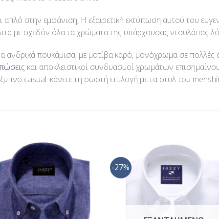
 απλό στην εμφάνιση, Η εξαιρετική εκτύπωση αυτού του ευγε
έλεια με σχεδόν όλα τα χρώματα της υπάρχουσας ντουλάπας λ
τα ανδρικά πουκάμισα, με μοτίβα καρό, μονόχρωμα σε πολλές 
υπώσεις
και αποκλειστικοί συνδυασμοί χρωμάτων επισημαίνου
έξυπνο casual: κάνετε τη σωστή επιλογή με τα στυλ του menshir
-27%
Προσθήκη
Προσθ
στη Λίστα
στη Λί
Επιθυμίας
Επιθυμ