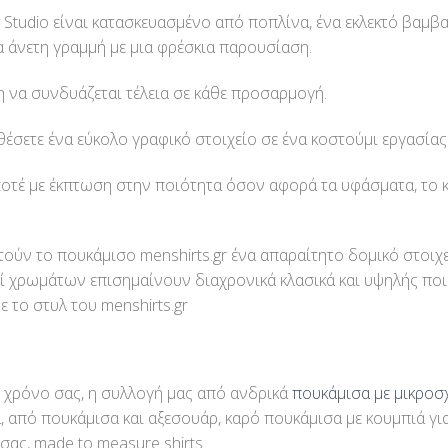
y Studio είναι κατασκευασμένο από ποπλίνα, ένα εκλεκτό βαμ
α άνετη γραμμή με μια φρέσκια παρουσίαση.
 να συνδυάζεται τέλεια σε κάθε προσαρμογή.
σετε ένα εύκολο γραφικό στοιχείο σε ένα κοστούμι εργασίας 
ποτέ με έκπτωση στην ποιότητα όσον αφορά τα υφάσματα, το κ
τούν το πουκάμισο menshirts.gr ένα απαραίτητο δομικό στοιχε
 χρωμάτων επισημαίνουν διαχρονικά κλασικά και υψηλής ποιότ
ε το στυλ του menshirts.gr
ο χρόνο σας, η συλλογή μας από ανδρικά
πουκάμισα με μικροσ
πό πουκάμισα και αξεσουάρ, καρό πουκάμισα με κουμπιά για
σας, made to measure shirts.