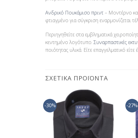
Ανδρικό Πουκάμισο πριντ
– Μοντέρνο και
φτιαγμένο για σύγκριση εναρμονίζεται τ
Περιηγηθείτε στα εμβληματικά χειροποίη
κεντημένο λογότυπο.
Συναρπαστικές εκτ
ποιότητας υλικά. Είτε επαγγελματικό είτε 
ΣΧΕΤΙΚΆ ΠΡΟΪΌΝΤΑ
-30%
-27%
Προσθήκη
Προσθήκη
στη Λίστα
στη Λίστα
Επιθυμίας
Επιθυμίας