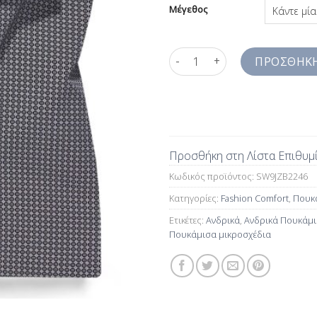
Μέγεθος
Πουκάμισα Μικροσχέδια Λευκό 
ΠΡΟΣΘΉΚΗ
Προσθήκη στη Λίστα Επιθυμ
Κωδικός προϊόντος:
SW9JZB2246
Κατηγορίες:
Fashion Comfort
,
Πουκά
Ετικέτες:
Ανδρικά
,
Ανδρικά Πουκάμι
Πουκάμισα μικροσχέδια