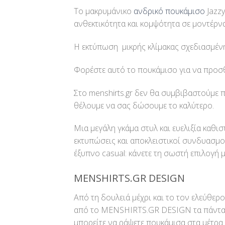
Το μακρυμάνικο
ανδρικό πουκάμισο
Jazz
ανθεκτικότητα και κομψότητα σε μοντέρν
Η εκτύπωση μικρής κλίμακας σχεδιασμένη
Φορέστε αυτό το πουκάμισο για να προσθέ
Στο menshirts.gr δεν θα συμβιβαστούμε 
θέλουμε να σας δώσουμε το καλύτερο.
Μια μεγάλη γκάμα στυλ και ευελιξία καθισ
εκτυπώσεις και αποκλειστικοί συνδυασμοί
έξυπνο casual: κάνετε τη σωστή επιλογή μ
MENSHIRTS.GR DESIGN
Από τη δουλειά μέχρι και το τον ελεύθερ
από το MENSHIRTS.GR DESIGN τα πάντα, α
μπορείτε να ράψετε πουκάμισα στα μέτρα 