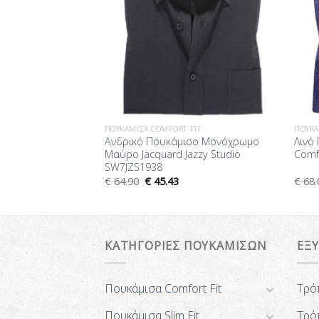
FIT
ΠΟΥΚΆΜΙΣΑ COMFORT FIT
ΠΟΥΚΆ
 Micro Print Jazzy
Ανδρικό Πουκάμισο Μονόχρωμο
Λινό
o Comfort Fit
Μαύρο Jacquard Jazzy Studio
Comfo
SW7JZS1938
€
64.90
€
45.43
€
68.
ΚΑΤΗΓΟΡΙΕΣ ΠΟΥΚΑΜΙΣΩΝ
ΕΞ
Πουκάμισα Comfort Fit
Τρό
Πουκάμισα Slim Fit
Τρό