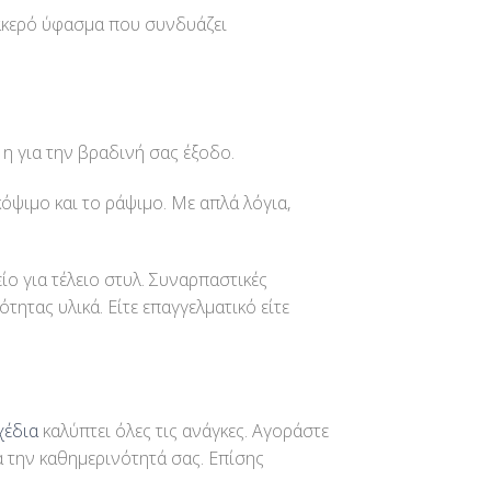
βακερό ύφασμα που συνδυάζει
η για την βραδινή σας έξοδο.
όψιμο και το ράψιμο. Με απλά λόγια,
ίο για τέλειο στυλ. Συναρπαστικές
ητας υλικά. Είτε επαγγελματικό είτε
χέδια
καλύπτει όλες τις ανάγκες. Αγοράστε
 την καθημερινότητά σας. Επίσης