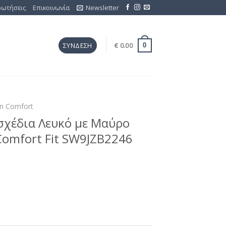
ρωτήσεις
Επικοινωνία
Newsletter
€
0.00
ΣΎΝΔΕΣΗ
0
on Comfort
χέδια Λευκό με Μαύρο
 Comfort Fit SW9JZB2246