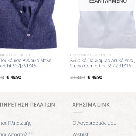
ΕΞΑΝΤΛΗΜΈΝΟ
ΜΙΣΑ COMFORT FIT
ΠΟΥΚΆΜΙΣΑ COMFORT FIT
 Πουκάμισο Ανδρικό Μπλέ
Ανδρικό Πουκάμισο Λευκό Λινό J
rt Fit SS7JZS1846
Studio Comfort Fit SS7JZB1816
00
€
49.90
€
68.00
€
49.90
ΥΠΗΡΕΤΗΣΗ ΠΕΛΑΤΩΝ
ΧΡΗΣΙΜΑ LINK
ποι Πληρωμής
Ο Λογαριασμός μου
ποι Αποστολής
Wishlist