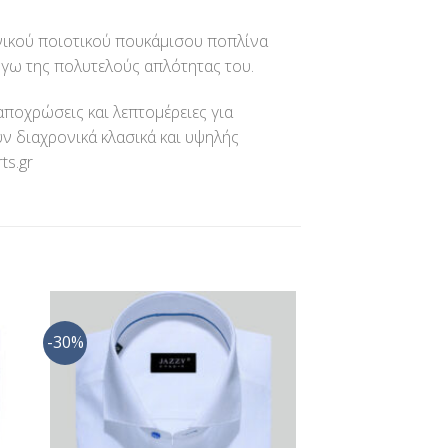
νικού ποιοτικού πουκάμισου ποπλίνα
όγω της πολυτελούς απλότητας του.
αποχρώσεις και λεπτομέρειες για
ν διαχρονικά κλασικά και υψηλής
ts.gr
-30%
ήκη
Προσθήκη
στα
στη Λίστα
ίας
Επιθυμίας