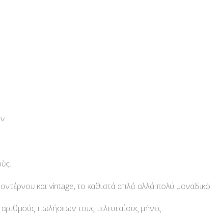
ών
ύς.
ντέρνου και vintage, το καθιστά απλό αλλά πολύ μοναδικό.
υς αριθμούς πωλήσεων τους τελευταίους μήνες.