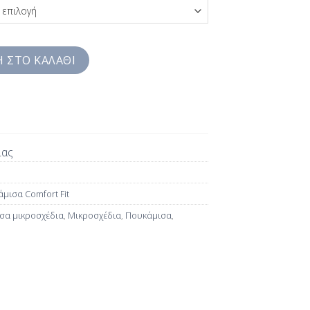
με Μαύρο Print Jazzy Studio Comfort Fit SW9JZB2246 ποσότητα
 ΣΤΟ ΚΑΛΆΘΙ
ίας
μισα Comfort Fit
σα μικροσχέδια
,
Μικροσχέδια
,
Πουκάμισα
,