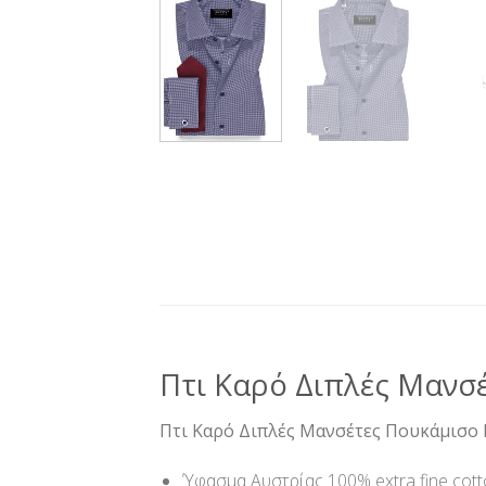
Πτι Καρό Διπλές Μανσ
Πτι Καρό Διπλές Μανσέτες Πουκάμισο 
Ύφασμα Αυστρίας 100% extra fine cott