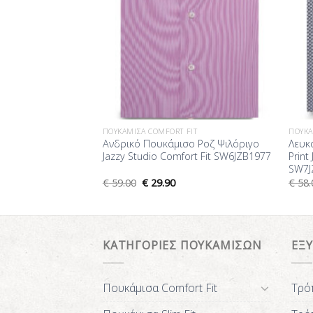
FIT
ΠΟΥΚΆΜΙΣΑ COMFORT FIT
ΠΟΥΚΆ
ο Λευκό με Σχέδια
Ανδρικό Πουκάμισο Ροζ Ψιλόριγο
Λευκ
tudio Comfort Fit
Jazzy Studio Comfort Fit SW6JZB1977
Print
SW7J
€
59.00
€
29.90
€
58.
ΚΑΤΗΓΟΡΙΕΣ ΠΟΥΚΑΜΙΣΩΝ
ΕΞ
Πουκάμισα Comfort Fit
Τρό