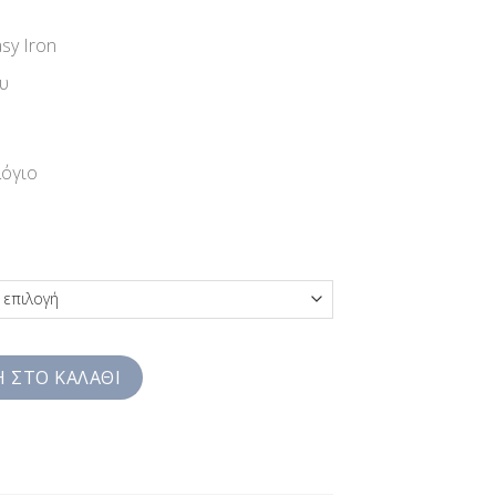
sy Iron
υ
λόγιο
υκάμισο Μπλε Comfort Fit SW3JZE3305 ποσότητα
 ΣΤΟ ΚΑΛΆΘΙ