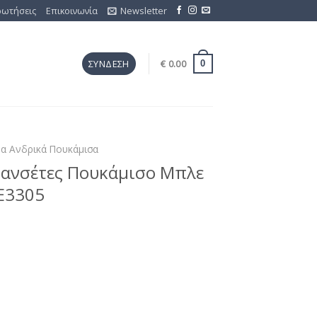
ρωτήσεις
Επικοινωνία
Newsletter
€
0.00
ΣΎΝΔΕΣΗ
0
μα Ανδρικά Πουκάμισα
Μανσέτες Πουκάμισο Μπλε
ZE3305