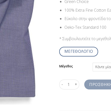
Green Choice
100% Extra Fine Cotton Ea
Εύκολο στην φροντίδα το
Oeko-Tex Standard 100
* Συμβουλευτείτε το μεγεθο
ΜΕΓΕΘΟΛΟΓΙΟ
Μέγεθος
Πτι Καρό Διπλές Μανσέτες Πο
ΠΡΟΣΘΉΚΗ