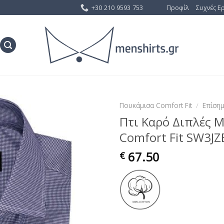
+30 210 9593 753
Προφίλ
Συχνές Ε
Πουκάμισα Comfort Fit
/
Επίση
Πτι Καρό Διπλές 
Προσθήκη
Comfort Fit SW3J
στη Λίστα
Επιθυμίας
67.50
€