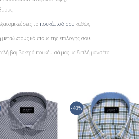
θμούς.
εξατομικεύσεις το
πουκάμισό σου
καθώς
 μεταξωτούς κόμπους της επιλογής σου.
τελή βαμβακερά πουκάμισά μας με διπλή μανσέτα.
-40%
Προσθήκη
Προσθ
στη Λίστα
στη Λί
Επιθυμίας
Επιθυμ