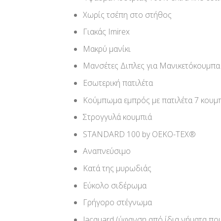
Χωρίς τσέπη στο στήθος
Γιακάς Imirex
Μακρύ μανίκι
Μανσέτες Διπλες για Μανικετόκουμπα
Εσωτερική πατιλέτα
Κούμπωμα εμπρός με πατιλέτα 7 κουμ
Στρογγυλά κουμπιά
STANDARD 100 by OEKO-TEX®
Αναπνεύσιμο
Κατά της μυρωδιάς
Εύκολο σιδέρωμα
Γρήγορο στέγνωμα
Jacquard (ύφανση από ίδια νήματα π