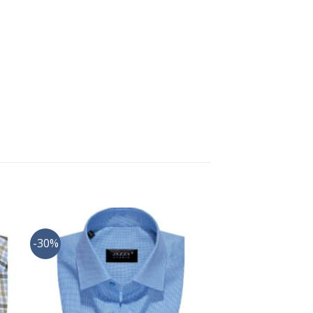
-30%
ήκη
Προσθήκη
στα
στη Λίστα
ίας
Επιθυμίας