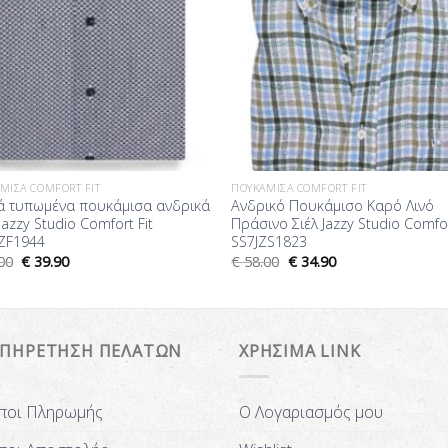
ΜΙΣΑ COMFORT FIT
ΠΟΥΚΆΜΙΣΑ COMFORT FIT
ά τυπωμένα πουκάμισα ανδρικά
Ανδρικό Πουκάμισο Καρό Λινό
 Jazzy Studio Comfort Fit
Πράσινο Σιέλ Jazzy Studio Comfor
ZF1944
SS7JZS1823
00
€
39.90
€
58.00
€
34.90
ΥΠΗΡΕΤΗΣΗ ΠΕΛΑΤΩΝ
ΧΡΗΣΙΜΑ LINK
ποι Πληρωμής
Ο Λογαριασμός μου