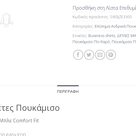
Προσθήκη στη Λίστα Επιθυμ
Κωδικός προϊόντος:
SW3JZE3305
Κατηγορίες:
Επίσημα Ανδρικά Που
Ετικέτες:
Business shirts
,
ΔΙΠΛΕΣ Μ
Πουκάμισο Πτι Καρό
,
Πουκάμισο Πτ
ΠΕΡΙΓΡΑΦΉ
έτες Πουκάμισο
Μπλε Comfort Fit
on easy iron