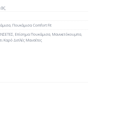
ίας
κάμισα
,
Πουκάμισα Comfort Fit
ΑΝΣΕΤΕΣ
,
Επίσημα Πουκάμισα
,
Μανικετόκουμπα
,
ι Καρό Διπλές Μανσέτες