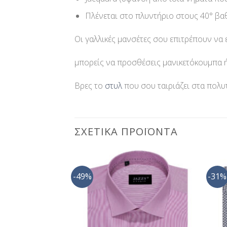
Πλένεται στο πλυντήριο στους 40° βα
Οι γαλλικές μανσέτες σου επιτρέπουν να 
μπορείς να προσθέσεις μανικετόκουμπα ή
Βρες το
στυλ
που σου ταιριάζει στα πολυ
ΣΧΕΤΙΚΆ ΠΡΟΪΌΝΤΑ
-49%
-31%
Προσθήκη
Προσθήκη
στη Λίστα
στη Λίστα
Επιθυμίας
Επιθυμίας