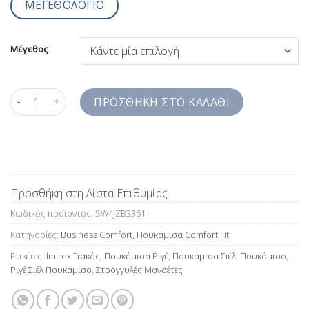
ΜΕΓΕΘΟΛΟΓΙΟ
Μέγεθος
Ριγέ Σιέλ Ανδρικό Πουκάμισο Stretch Comfort Fit SW4JZB3351 
ΠΡΟΣΘΉΚΗ ΣΤΟ ΚΑΛΆΘΙ
Προσθήκη στη Λίστα Επιθυμίας
Κωδικός προϊόντος:
SW4JZB3351
Κατηγορίες:
Business Comfort
,
Πουκάμισα Comfort Fit
Ετικέτες:
Imirex Γιακάς
,
Πουκάμισα Ριγέ
,
Πουκάμισα Σιέλ
,
Πουκάμισο
,
Ριγέ Σιέλ Πουκάμισο
,
Στρογγυλές Μανσέτες