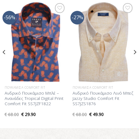
-56%
-27%
Προσθήκη
Προσθήκη
στη Λίστα
στη Λίστα
Επιθυμίας
Επιθυμίας
ΠΟΥΚΆΜΙΣΑ COMFORT FIT
ΠΟΥΚΆΜΙΣΑ COMFORT FIT
Ανδρικό Πουκάμισο Μπλέ –
Ανδρικό Πουκάμισο Λινό Μπεζ
Ανανάδες Tropical Digital Print
Jazzy Studio Comfort Fit
Comfort Fit SS7JZF1822
SS7JZS1876
€
68.00
€
29.90
€
68.00
€
49.90