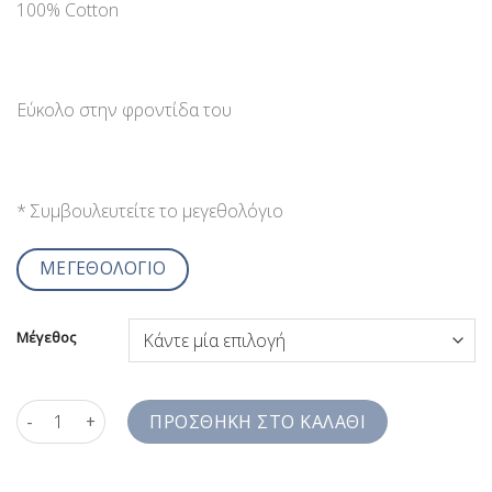
100% Cotton
Εύκολο στην φροντίδα του
* Συμβουλευτείτε το μεγεθολόγιο
ΜΕΓΕΘΟΛΟΓΙΟ
Μέγεθος
Ανδρικό Πουκάμισο Printed Slim Fit Mens Shirt SS7LHF1840 ποσ
ΠΡΟΣΘΉΚΗ ΣΤΟ ΚΑΛΆΘΙ