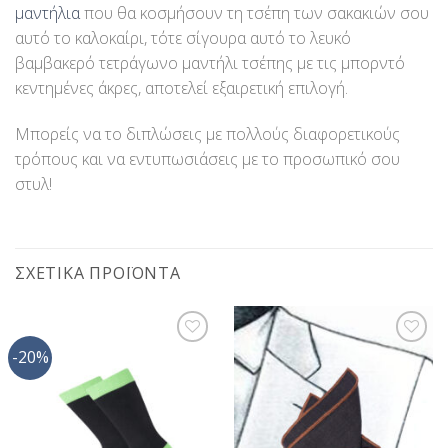
μαντήλια
που θα κοσμήσουν τη τσέπη των σακακιών σου
αυτό το καλοκαίρι, τότε σίγουρα αυτό το λευκό
βαμβακερό τετράγωνο μαντήλι τσέπης με τις μπορντό
κεντημένες άκρες, αποτελεί εξαιρετική επιλογή.
Μπορείς να το διπλώσεις με πολλούς διαφορετικούς
τρόπους και να εντυπωσιάσεις με το προσωπικό σου
στυλ!
ΣΧΕΤΙΚΆ ΠΡΟΪΌΝΤΑ
-20%
Προσθήκη
Προσθήκη
στη Λίστα
στη Λίστα
Επιθυμίας
Επιθυμίας