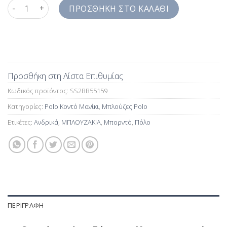
Ανδρικά Μπλουζάκια Πόλο Μπορντό Κοντό Μανίκι SS2BB5515
ΠΡΟΣΘΉΚΗ ΣΤΟ ΚΑΛΆΘΙ
Προσθήκη στη Λίστα Επιθυμίας
Κωδικός προϊόντος:
SS2BB55159
Κατηγορίες:
Polo Κοντό Μανίκι
,
Μπλούζες Polo
Ετικέτες:
Ανδρικά
,
ΜΠΛΟΥΖΑΚΙΑ
,
Μπορντό
,
Πόλο
ΠΕΡΙΓΡΑΦΉ