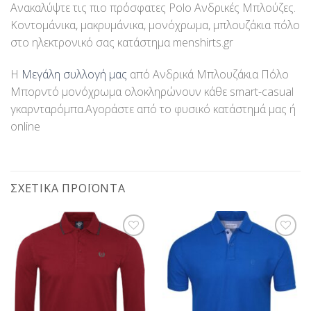
Ανακαλύψτε τις πιο πρόσφατες Polo Ανδρικές Μπλούζες.
Κοντομάνικα, μακρυμάνικα, μονόχρωμα, μπλουζάκια πόλο
στο ηλεκτρονικό σας κατάστημα menshirts.gr
Η
Μεγάλη συλλογή μας
από Ανδρικά Μπλουζάκια Πόλο
Μπορντό μονόχρωμα ολοκληρώνουν κάθε smart-casual
γκαρνταρόμπα.Αγοράστε από το φυσικό κατάστημά μας ή
online
ΣΧΕΤΙΚΆ ΠΡΟΪΌΝΤΑ
Προσθήκη
Προσθήκη
στη Λίστα
στη Λίστα
Επιθυμίας
Επιθυμίας