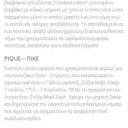
βαμβακιού χτενίζονται (“combed cotton”, χτενισμένο
βαμβάκι) με ειδικές μηχανές με “χτένια” (combs) έτσι ώστε
παραμένουν μόνο οι απαλές μακριές ίνες στο νήμα, ενώ
οι κοντές και σκληρές αποβάλλονται. Το αποτέλεσμα είναι
ένα ποιοτικό, απαλό αλλά συγχρόνως ιδιαίτερα ανθεκτικό
νήμα, που χρησιμοποιείτε σε υφάσματα κορυφαίας
ποιότητας, κατάλληλα για ευαίσθητα δέρματα.
PIQUE – ΠΙΚΕ
Ένα πολύ άνετο ύφασμα που χρησιμοποιείται κυρίως για
τα μπλουζάκια Πόλο. Ο πρώτος που κατασκεύασε το
ύφασμα πικέ ήταν ο Γάλλος υφαντής Ζοζέφ Μαρί Ζακάρ.
7 Ιουλίου 1752 – 7 Αυγούστου 1834), το πραγματικό του
όνομα ήταν Ζοζέφ Μαρί Σαρλ. Εφεύρε την μηχανή ζακάρ
και δημιούργησε την ύφανση με τα διαπλεκόμενα νήματα
που έρχονται να σχηματίσουν το απαραίτητο πικέ
ανάγλυφο σχέδιο.