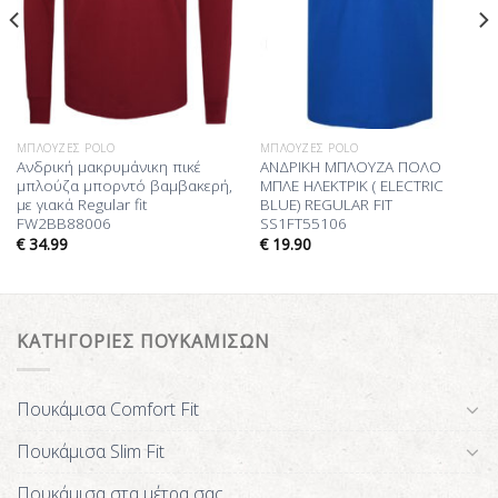
ΜΠΛΟΎΖΕΣ POLO
ΜΠΛΟΎΖΕΣ POLO
Ανδρική μακρυμάνικη πικέ
ΑΝΔΡΙΚΗ ΜΠΛΟΥΖΑ ΠΟΛΟ
μπλούζα μπορντό βαμβακερή,
ΜΠΛΕ ΗΛΕΚΤΡΙΚ ( ELECTRIC
με γιακά Regular fit
BLUE) REGULAR FIT
FW2BB88006
SS1FT55106
€
34.99
€
19.90
ΚΑΤΗΓΟΡΙΕΣ ΠΟΥΚΑΜΙΣΩΝ
Πουκάμισα Comfort Fit
Πουκάμισα Slim Fit
Πουκάμισα στα μέτρα σας