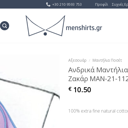
+30 210 9593 753
Προφίλ
Συχνές Ε
Αξεσουάρ
/
Μαντήλια Ποσέτ
Ανδρικά Μαντήλια
Προσθήκη
Ζακάρ MAN-21-11
στη Λίστα
Επιθυμίας
10.50
€
100% extra fine natural cott