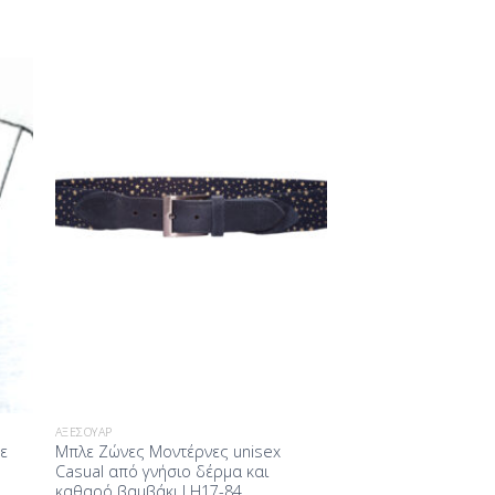
ήκη
Προσθήκη
στα
στη Λίστα
ίας
Επιθυμίας
ΑΞΕΣΟΥΆΡ
ε
Μπλε Ζώνες Mοντέρνες unisex
Casual από γνήσιο δέρμα και
καθαρό βαμβάκι LH17-84