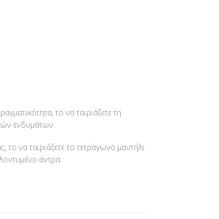
ραγματικότητα, το να ταιριάξετε τη
ικών ενδυμάτων.
, το να ταιριάξετε το τετράγωνο μαντήλι
αλοντυμένο άντρα.