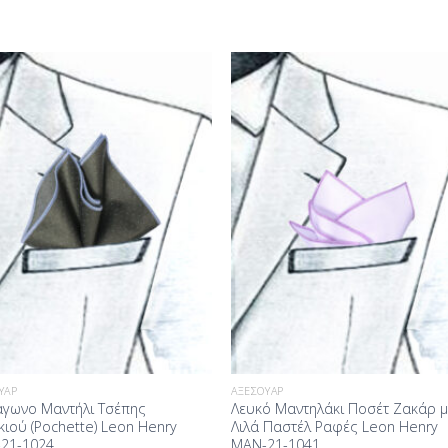
Προσθήκη
Προσθ
στη Λίστα
στη Λί
Επιθυμίας
Επιθυμ
ΥΆΡ
ΑΞΕΣΟΥΆΡ
άγωνο Μαντήλι Τσέπης
Λευκό Μαντηλάκι Ποσέτ Ζακάρ μ
κιού (Pochette) Leon Henry
Λιλά Παστέλ Ραφές Leon Henry
21-1024
MAN-21-1041