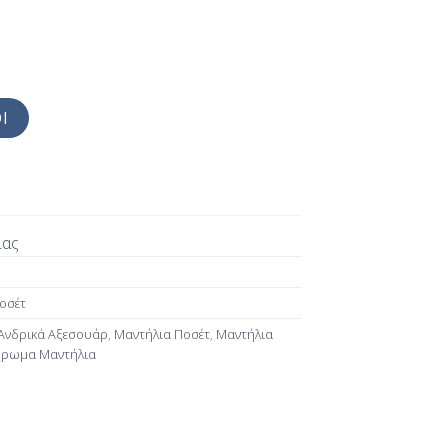
Ι
ίας
οσέτ
Ανδρικά Αξεσουάρ
,
Μαντήλια Ποσέτ
,
Μαντήλια
ρωμα Μαντήλια