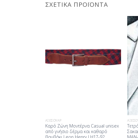
ΣΧΕΤΙΚΆ ΠΡΟΪΌΝΤΑ
Προσθήκη
Προσθήκη
στη Λίστα
στη Λίστα
Επιθυμίας
Επιθυμίας
ΑΞΕΣΟΥΆΡ
ΑΞΕΣΟ
τράγωνο Σιέλ με
Καρό Ζώνη Mοντέρνα Casual unisex
Τετρ
ry MAN-21-1013
από γνήσιο δέρμα και καθαρό
Σακα
βαμβάκι Leon Henry LH17-92
MAN-