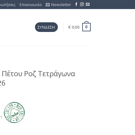
ρωτήσεις
Επικοινωνία
Newsletter
€
0.00
ΣΎΝΔΕΣΗ
0
 Πέτου Ροζ Τετράγωνα
26
on