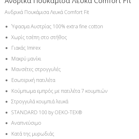
Ανδρικά Πουκάμισα Λευκά Comfort Fit
Ανδρικά Πουκάμισα Λευκά Comfort Fit
Ύφασμα Αυστρίας 100% extra fine cotton
Χωρίς τσέπη στο στήθος
Γιακάς Imirex
Μακρύ μανίκι
Μανσέτες στρογγυλές
Εσωτερική πατιλέτα
Κούμπωμα εμπρός με πατιλέτα 7 κουμπιών
Στρογγυλά κουμπιά λευκά
STANDARD 100 by OEKO-TEX®
Αναπνεύσιμο
Κατά της μυρωδιάς