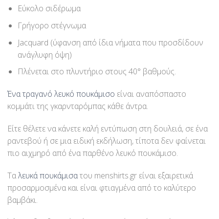
Εύκολο σιδέρωμα
Γρήγορο στέγνωμα
Jacquard (ύφανση από ίδια νήματα που προσδίδουν
ανάγλυφη όψη)
Πλένεται στο πλυντήριο στους 40° βαθμούς.
Ένα τραγανό λευκό πουκάμισο
είναι αναπόσπαστο
κομμάτι της γκαρνταρόμπας κάθε άντρα.
Είτε θέλετε να κάνετε καλή εντύπωση στη δουλειά, σε ένα
ραντεβού ή σε μια ειδική εκδήλωση, τίποτα δεν φαίνεται
πιο αιχμηρό από ένα παρθένο λευκό πουκάμισο.
Τα
λευκά πουκάμισα
του menshirts.gr είναι εξαιρετικά
προσαρμοσμένα και είναι φτιαγμένα από το καλύτερο
βαμβάκι.