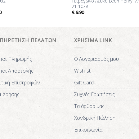
032
Τετράγωνο Λευκό Leon Henry M
21-1038
0
€
9.90
ΥΠΗΡΕΤΗΣΗ ΠΕΛΑΤΩΝ
ΧΡΗΣΙΜΑ LINK
ποι Πληρωμής
Ο Λογαριασμός μου
ποι Αποστολής
Wishlist
ιτική Επιστροφών
Gift Card
ι Χρήσης
Συχνές Ερωτήσεις
Τα άρθρα μας
Χονδρική Πώληση
Επικοινωνία