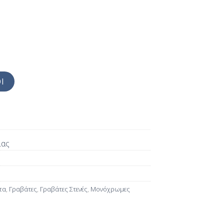
Ι
ίας
τα
,
Γραβάτες
,
Γραβάτες Στενές
,
Μονόχρωμες