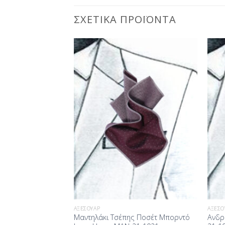
ΣΧΕΤΙΚΆ ΠΡΟΪΌΝΤΑ
Προσθήκη
Προσθήκη
στη Λίστα
στη Λίστα
Επιθυμίας
Επιθυμίας
ΑΞΕΣΟΥΆΡ
ΑΞΕΣΟ
Σ ΓΡΑΦΙΤΗΣ MAN-
Μαντηλάκι Τσέπης Ποσέτ Μπορντό
Ανδρ