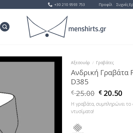
+30 210 9593 753
Προφίλ
Συχνές Ε
Αξεσουάρ
/
Γραβάτες
Ανδρική Γραβάτα 
Προσθήκη
D385
στη Λίστα
Επιθυμίας
25.00
20.50
€
€
Η γραβάτα, συμπληρώνει το 
ντυσίματα!