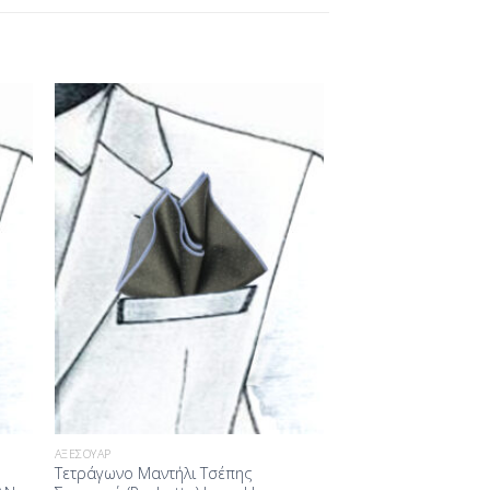
ήκη
Προσθήκη
στα
στη Λίστα
ίας
Επιθυμίας
ΑΞΕΣΟΥΆΡ
Τετράγωνο Μαντήλι Τσέπης