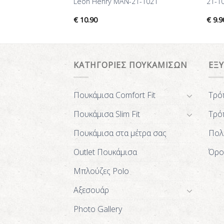
Leon Henry MAN-21-1021
21-1
€
10.90
€
9.9
ΚΑΤΗΓΟΡΙΕΣ ΠΟΥΚΑΜΙΣΩΝ
ΕΞ
Πουκάμισα Comfort Fit
Τρό
Πουκάμισα Slim Fit
Τρό
Πουκάμισα στα μέτρα σας
Πολ
Outlet Πουκάμισα
Όρο
Μπλούζες Polo
Αξεσουάρ
Photo Gallery