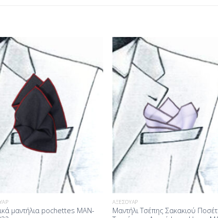
Προσθήκη
Προσθ
στη Λίστα
στη Λί
Επιθυμίας
Επιθυμ
ΥΆΡ
ΑΞΕΣΟΥΆΡ
ικά μαντήλια pochettes MAN-
Μαντήλι Τσέπης Σακακιού Ποσέτ