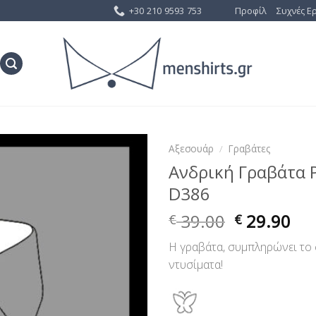
+30 210 9593 753
Προφίλ
Συχνές Ε
Αξεσουάρ
/
Γραβάτες
Ανδρική Γραβάτα 
Προσθήκη
D386
στη Λίστα
Επιθυμίας
39.00
29.90
€
€
Η γραβάτα, συμπληρώνει το 
ντυσίματα!