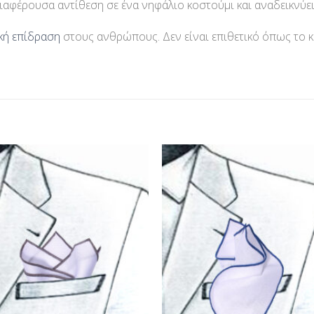
ιαφέρουσα αντίθεση σε ένα νηφάλιο κοστούμι και αναδεικνύει
ική επίδραση
στους ανθρώπους. Δεν είναι επιθετικό όπως το 
Προσθήκη
Προσθ
στη Λίστα
στη Λί
Επιθυμίας
Επιθυμ