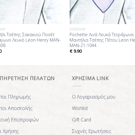
ΥΆΡ
ΑΞΕΣΟΥΆΡ
ήλι Τσέπης Σακακιού Ποσέτ
Pochette Λινά Λευκά Τετράγωνα
άγωνο Λευκό Leon Henry MAN-
Μαντήλια Τσέπης Πέτου Leon He
038
MAN-21-1044
0
€
9.90
ΥΠΗΡΕΤΗΣΗ ΠΕΛΑΤΩΝ
ΧΡΗΣΙΜΑ LINK
ποι Πληρωμής
Ο Λογαριασμός μου
ποι Αποστολής
Wishlist
ιτική Επιστροφών
Gift Card
ι Χρήσης
Συχνές Ερωτήσεις