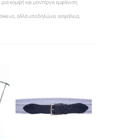
 μια κομψή και μοντέρνα εμφάνιση.
κόκκινο, αλλά υποδηλώνει ασφάλεια,
ήκη
Προσθήκη
στα
στη Λίστα
ίας
Επιθυμίας