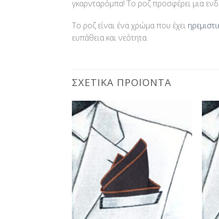
γκαρνταρόμπα! Το ροζ προσφέρει μια ενδ
Το ροζ είναι ένα χρώμα που έχει
ηρεμιστ
ευπάθεια και νεότητα.
ΣΧΕΤΙΚΆ ΠΡΟΪΌΝΤΑ
Προσθήκη
Προσθήκη
στη Λίστα
στη Λίστα
Επιθυμίας
Επιθυμίας