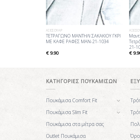
ΑΞΕΣΟΥΆΡ
ΑΞΕΣΟ
ρνα Casual unisex
ΤΕΤΡΑΓΩΝΟ ΜΑΝΤΗΛΙ ΣΑΚΑΚΙΟΥ ΓΚΡΙ
Μαντ
 και καθαρό
ΜΕ ΚΑΦΕ ΡΑΦΕΣ MAN-21-1034
Τετρ
ry LH17-92
21-1
€
9.90
€
9.9
ΚΑΤΗΓΟΡΙΕΣ ΠΟΥΚΑΜΙΣΩΝ
ΕΞ
Πουκάμισα Comfort Fit
Τρό
Πουκάμισα Slim Fit
Τρό
Πουκάμισα στα μέτρα σας
Πολ
Outlet Πουκάμισα
Όρο