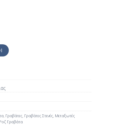
Ι
ίας
τα
,
Γραβάτες
,
Γραβάτες Στενές
,
Μεταξωτές
Ροζ Γραβάτα