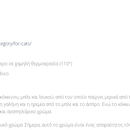
tegory/for-cats/
ερο σε χαμηλή θερμοκρασία (110°)
ένιο
όκκινου, μπλε και λευκού, από τον οποίο παίρνει μερικά από τ
 η γαλήνη και η ηρεμία από το μπλε και το άσπρο. Ενώ το κόκ
 και αγαπησιάρικο χρώμα.
υκό χρώμα. Σήμερα, αυτό το χρώμα είναι ένας απαραίτητος τόν