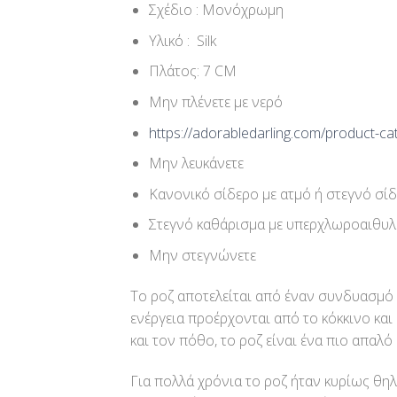
Σχέδιο : Μονόχρωμη
Υλικό : Silk
Πλάτος: 7 CM
Μην πλένετε με νερό
https://adorabledarling.com/product-ca
Μην λευκάνετε
Κανονικό σίδερο με ατμό ή στεγνό σίδ
Στεγνό καθάρισμα με υπερχλωροαιθυλ
Μην στεγνώνετε
Το ροζ αποτελείται από έναν συνδυασμό κ
ενέργεια προέρχονται από το κόκκινο και
και τον πόθο, το ροζ είναι ένα πιο απαλό
Για πολλά χρόνια το ροζ ήταν κυρίως θηλ