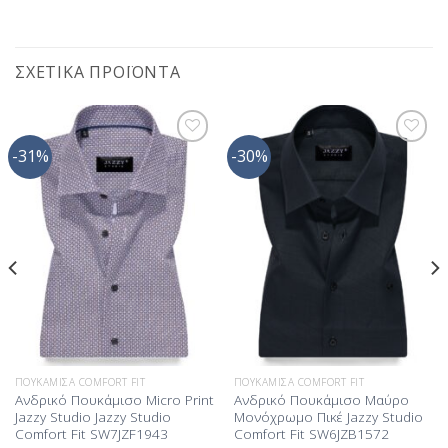
ΣΧΕΤΙΚΆ ΠΡΟΪΌΝΤΑ
-31%
-30%
Προσθήκη
Προσθήκη
στη Λίστα
στη Λίστα
Επιθυμίας
Επιθυμίας
ΠΟΥΚΆΜΙΣΑ COMFORT FIT
ΠΟΥΚΆΜΙΣΑ COMFORT FIT
Ανδρικό Πουκάμισο Micro Print
Ανδρικό Πουκάμισο Μαύρο
Jazzy Studio Jazzy Studio
Μονόχρωμο Πικέ Jazzy Studio
Comfort Fit SW7JZF1943
Comfort Fit SW6JZB1572