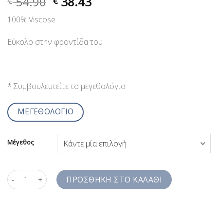
54.90
38.43
€
€
100% Viscose
Εύκολο στην φροντίδα του
* Συμβουλευτείτε το μεγεθολόγιο
ΜΕΓΕΘΟΛΟΓΙΟ
Μέγεθος
Ανδρικό Πουκάμισο Φλοράλ Μπλέ Με Print Jazzy Studio Comfort
ΠΡΟΣΘΉΚΗ ΣΤΟ ΚΑΛΆΘΙ