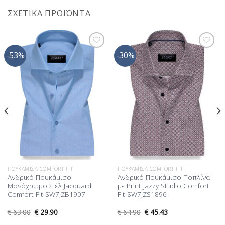
ΣΧΕΤΙΚΆ ΠΡΟΪΌΝΤΑ
-53%
-30%
Προσθήκη
Προσθήκη
στη Λίστα
στη Λίστα
Επιθυμίας
Επιθυμίας
ΠΟΥΚΆΜΙΣΑ COMFORT FIT
ΠΟΥΚΆΜΙΣΑ COMFORT FIT
Ανδρικό Πουκάμισο
Ανδρικό Πουκάμισο Ποπλίνα
Μονόχρωμο Σιέλ Jacquard
με Print Jazzy Studio Comfort
Comfort Fit SW7JZB1907
Fit SW7JZS1896
€
63.00
€
29.90
€
64.90
€
45.43