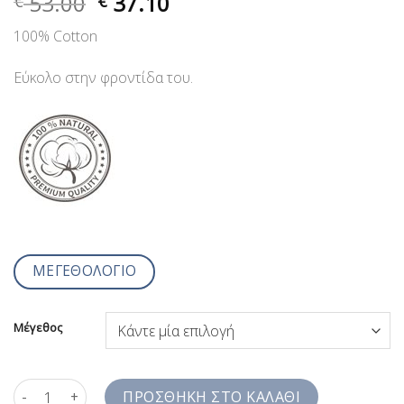
53.00
37.10
€
€
100% Cotton
Εύκολο στην φροντίδα του.
ΜΕΓΕΘΟΛΟΓΙΟ
Μέγεθος
Ανδρικό Πουκάμισο Λευκό Με Κοφτή Τσέπη Jazzy Studio Comfort 
ΠΡΟΣΘΉΚΗ ΣΤΟ ΚΑΛΆΘΙ