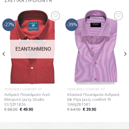
ΣΧΕΤΙΚΆ ΠΡΟΪΌΝΤΑ
-27%
-39%
Προσθήκη
Προσθήκη
στη Λίστα
στη Λίστα
Επιθυμίας
Επιθυμίας
ΕΞΑΝΤΛΗΜΈΝΟ
ΠΟΥΚΆΜΙΣΑ COMFORT FIT
ΠΟΥΚΆΜΙΣΑ COMFORT FIT
Ανδρικό Πουκάμισο Λινό
Κλασικά Πουκάμισα Ανδρικά
Μπορντό Jazzy Studio
Με Ρίγα Jazzy comfort fit
SS7JZF1826
SW6JZB1581
€
68.00
€
49.90
€
64.90
€
39.90