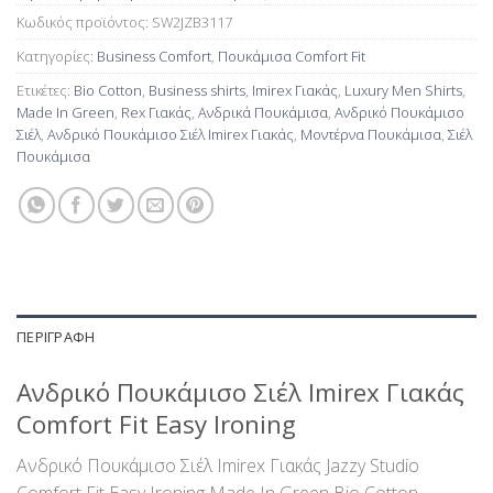
Κωδικός προϊόντος:
SW2JZB3117
Κατηγορίες:
Business Comfort
,
Πουκάμισα Comfort Fit
Ετικέτες:
Bio Cotton
,
Business shirts
,
Imirex Γιακάς
,
Luxury Men Shirts
,
Made In Green
,
Rex Γιακάς
,
Ανδρικά Πουκάμισα
,
Ανδρικό Πουκάμισο
Σιέλ
,
Ανδρικό Πουκάμισο Σιέλ Ιmirex Γιακάς
,
Μοντέρνα Πουκάμισα
,
Σιέλ
Πουκάμισα
ΠΕΡΙΓΡΑΦΉ
Ανδρικό Πουκάμισο Σιέλ Ιmirex Γιακάς
Comfort Fit Easy Ιroning
Ανδρικό Πουκάμισο Σιέλ Ιmirex Γιακάς Jazzy Studio
Comfort Fit Easy Ιroning Made In Green Bio Cotton