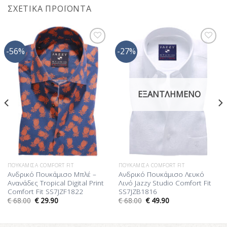
ΣΧΕΤΙΚΆ ΠΡΟΪΌΝΤΑ
-56%
-27%
Προσθήκη
Προσθήκη
στη Λίστα
στη Λίστα
Επιθυμίας
Επιθυμίας
ΕΞΑΝΤΛΗΜΈΝΟ
ΠΟΥΚΆΜΙΣΑ COMFORT FIT
ΠΟΥΚΆΜΙΣΑ COMFORT FIT
Ανδρικό Πουκάμισο Μπλέ –
Ανδρικό Πουκάμισο Λευκό
Ανανάδες Tropical Digital Print
Λινό Jazzy Studio Comfort Fit
Comfort Fit SS7JZF1822
SS7JZB1816
€
68.00
€
29.90
€
68.00
€
49.90