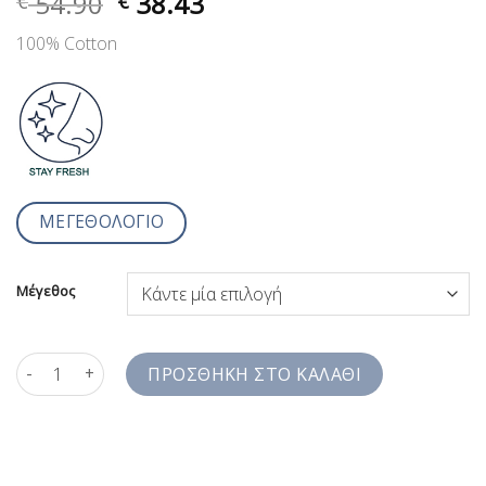
54.90
38.43
€
€
100% Cotton
ΜΕΓΕΘΟΛΟΓΙΟ
Μέγεθος
Λευκό Ριγέ Βαμβακερό Μπλουζοπουκάμισο Μάο Γιακά Comfort 
ΠΡΟΣΘΉΚΗ ΣΤΟ ΚΑΛΆΘΙ