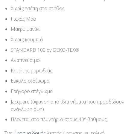
Χωρίς τσέπη στο στήθος
Γιακάς Μάο
Μακρύ μανίκι
Χωρις κουμπιά
STANDARD 100 by OEKO-TEX®
Αναπνεύσιμο
Κατά της μυρωδιάς
Εύκολο σιδέρωμα
Γρήγορο στέγνωμα
Jacquard (ύφανση από ίδια νήματα που προσδίδουν
ανάγλυφη όψη)
Πλένεται στο πλυντήριο στους 40° βαθμούς.
Ένα
ύφασμα δομής
λεπτής ύφανσης με ιταλικό