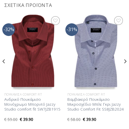
ΣΧΕΤΙΚΆ ΠΡΟΪΌΝΤΑ
-32%
-31%
Προσθήκη
Προσθήκη
στη Λίστα
στη Λίστα
Επιθυμίας
Επιθυμίας
ΠΟΥΚΆΜΙΣΑ COMFORT FIT
ΠΟΥΚΆΜΙΣΑ COMFORT FIT
Ανδρικό Πουκάμισο
Βαμβακερό Πουκάμισο
Μονόχρωμο Μπορντό Jazzy
Μικροσχέδιο Μπλε Γκρι Jazzy
Studio comfort fit SW7JZB1915
Studio Comfort Fit SS8JZB2024
€
59.00
€
39.90
€
58.00
€
39.90