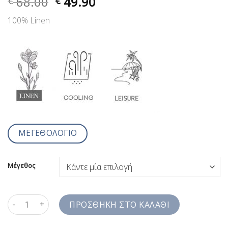
68.00
49.90
€
€
100% Linen
ΜΕΓΕΘΟΛΟΓΙΟ
Μέγεθος
Λινό Πουκάμισο Μονόχρωμο Σιέλ Μελανζέ Jazzy Studio Comfort
ΠΡΟΣΘΉΚΗ ΣΤΟ ΚΑΛΆΘΙ