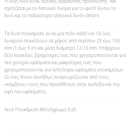
Η λέξη λινό είναι δυτικής γερμανικής προέλευσης και
σχετίζεται με το λατινικό όνομα για το φυτό λίνου, το
λινό και το παλαιότερο ελληνικό λινόν (linón).
Τα λινά πουκάμισα είναι μια πολύ καλή ίνα. Οι ίνες
λιναριού ποικίλλουν σε μήκος από περίπου 25 έως 150
mm (1 έως 6 in) και μέση διάμετρο 12-16 mm. Υπάρχουν
δύο ποικιλίες: βραχύτερες ίνες που χρησιμοποιούνται για
πιο χοντρά υφάσματα και μακρύτερες ίνες που
χρησιμοποιούνται για λεπτότερα υφάσματα υποκαμίσων.
Οι ίνες λίνου συνήθως αναγνωρίζονται από τους
«κόμβους» τους που προσθέτουν στην ευελιξία και την
υφή του υφάσματος.
Λινό Πουκάμισο Μονόχρωμο Σιέλ