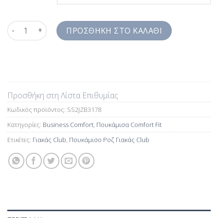
Πουκάμισο Ροζ Γιακάς Club Comfort Fit SS2JZB3178 ποσότητα
ΠΡΟΣΘΉΚΗ ΣΤΟ ΚΑΛΆΘΙ
Προσθήκη στη Λίστα Επιθυμίας
Κωδικός προϊόντος:
SS2JZB3178
Κατηγορίες:
Business Comfort
,
Πουκάμισα Comfort Fit
Ετικέτες:
Γιακάς Club
,
Πουκάμισο Ροζ Γιακάς Club