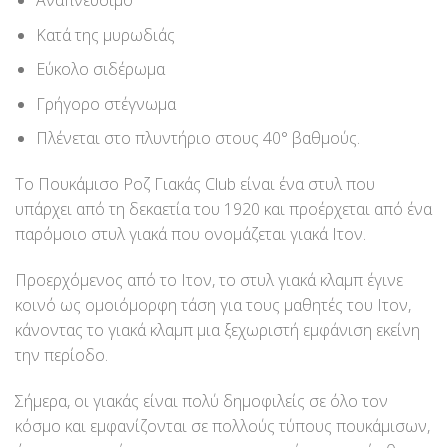
Κατά της μυρωδιάς
Εύκολο σιδέρωμα
Γρήγορο στέγνωμα
Πλένεται στο πλυντήριο στους 40° βαθμούς.
Το Πουκάμισο Ροζ Γιακάς Club είναι ένα στυλ που
υπάρχει από τη δεκαετία του 1920 και προέρχεται από ένα
παρόμοιο στυλ γιακά που ονομάζεται γιακά Ιτον.
Προερχόμενος από το Ιτον, το στυλ γιακά κλαμπ έγινε
κοινό ως ομοιόμορφη τάση για τους μαθητές του Ιτον,
κάνοντας το γιακά κλαμπ μια ξεχωριστή εμφάνιση εκείνη
την περίοδο.
Σήμερα, οι γιακάς είναι πολύ δημοφιλείς σε όλο τον
κόσμο και εμφανίζονται σε πολλούς τύπους πουκάμισων,