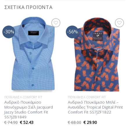
ΣΧΕΤΙΚΆ ΠΡΟΪΌΝΤΑ
-30%
-56%
Προσθήκη
Προσθήκη
στη Λίστα
στη Λίστα
Επιθυμίας
Επιθυμίας
ΠΟΥΚΆΜΙΣΑ COMFORT FIT
ΠΟΥΚΆΜΙΣΑ COMFORT FIT
Ανδρικό Πουκάμισο
Ανδρικό Πουκάμισο Μπλέ –
Μονόχρωμο Σιέλ Jacquard
Ανανάδες Tropical Digital Print
Jazzy Studio Comfort Fit
Comfort Fit SS7JZF1822
SS7JZB1849
€
74.90
€
52.43
€
68.00
€
29.90