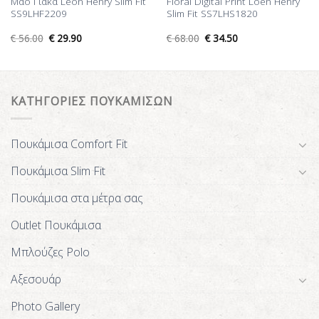
Μάο Γιακά Leon Henry Slim Fit
Floral Digital Print Loen Henry
SS9LHF2209
Slim Fit SS7LHS1820
€
56.00
€
29.90
€
68.00
€
34.50
ΚΑΤΗΓΟΡΙΕΣ ΠΟΥΚΑΜΙΣΩΝ
Πουκάμισα Comfort Fit
Πουκάμισα Slim Fit
Πουκάμισα στα μέτρα σας
Outlet Πουκάμισα
Μπλούζες Polo
Αξεσουάρ
Photo Gallery