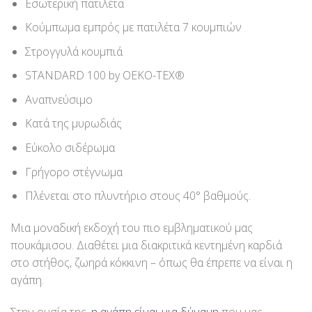
Εσωτερική πατιλέτα
Κούμπωμα εμπρός με πατιλέτα 7 κουμπιών
Στρογγυλά κουμπιά
STANDARD 100 by OEKO-TEX®
Αναπνεύσιμο
Κατά της μυρωδιάς
Εύκολο σιδέρωμα
Γρήγορο στέγνωμα
Πλένεται στο πλυντήριο στους 40° βαθμούς.
Μια μοναδική εκδοχή του πιο εμβληματικού μας
πουκάμισου. Διαθέτει μια διακριτικά κεντημένη καρδιά
στο στήθος, ζωηρά κόκκινη – όπως θα έπρεπε να είναι η
αγάπη.
Στην ουσία της,
η αγάπη είναι μια δύναμη
που μας