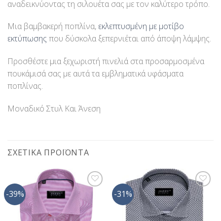
αναδεικνύοντας τη σιλουέτα σας με τον καλύτερο τρόπο.
Μια βαμβακερή ποπλίνα,
εκλεπτυσμένη με μοτίβο
εκτύπωσης
που δύσκολα ξεπερνιέται από άποψη λάμψης.
Προσθέστε μια ξεχωριστή πινελιά στα προσαρμοσμένα
πουκάμισά σας με αυτά τα εμβληματικά υφάσματα
ποπλίνας.
Μοναδικό Στυλ Και Άνεση
ΣΧΕΤΙΚΆ ΠΡΟΪΌΝΤΑ
-39%
-31%
Προσθήκη
Προσθήκη
στη Λίστα
στη Λίστα
Επιθυμίας
Επιθυμίας