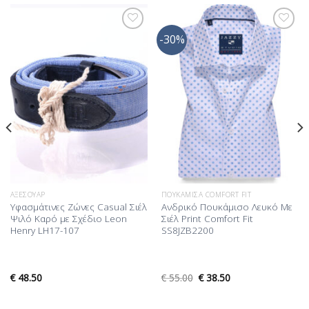
-30%
Προσθήκη
Προσθήκη
στη Λίστα
στη Λίστα
Επιθυμίας
Επιθυμίας
ΑΞΕΣΟΥΆΡ
ΠΟΥΚΆΜΙΣΑ COMFORT FIT
Υφασμάτινες Ζώνες Casual Σιέλ
Ανδρικό Πουκάμισο Λευκό Με
Ψιλό Καρό με Σχέδιο Leon
Σιέλ Print Comfort Fit
Henry LH17-107
SS8JZB2200
€
48.50
€
55.00
€
38.50