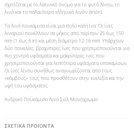
σχετίζεται με το λατινικό όνομα για το φυτό λίνου, το
λινό και το παλαιότερο ελληνικό λινόν (linón).
Τα λινά πουκάμισα είναι μια πολύ καλή ίνα. Οι ίνες
λιναριού ποικίλλουν σε μήκος από περίπου 25 έως 150
mm (1 έως 6 in) και μέση διάμετρο 12-16 mm. Υπάρχουν
δύο ποικιλίες: βραχύτερες ίνες που χρησιμοποιούνται για
πιο χοντρά υφάσματα και μακρύτερες ίνες που
χρησιμοποιούνται για λεπτότερα υφάσματα υποκαμίσων.
Οι ίνες λίνου συνήθως αναγνωρίζονται από τους
«κόμβους» τους που προσθέτουν στην ευελιξία και την
υφή του υφάσματος.
Ανδρικό Πουκάμισο Λινό Σιέλ Μονόχρωμο
ΣΧΕΤΙΚΆ ΠΡΟΪΌΝΤΑ