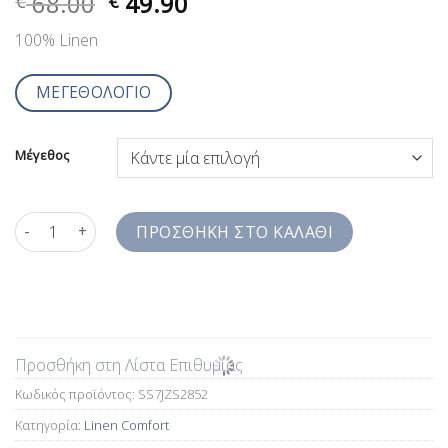
68.00
49.90
€
€
100% Linen
ΜΕΓΕΘΟΛΟΓΙΟ
Μέγεθος
Ανδρικό Πουκάμισο Λινό Σιέλ Μονόχρωμο Μακρυμάνικο Comfor
ΠΡΟΣΘΉΚΗ ΣΤΟ ΚΑΛΆΘΙ
Προσθήκη στη Λίστα Επιθυμίας
Κωδικός προϊόντος:
SS7JZS2852
Κατηγορία:
Linen Comfort