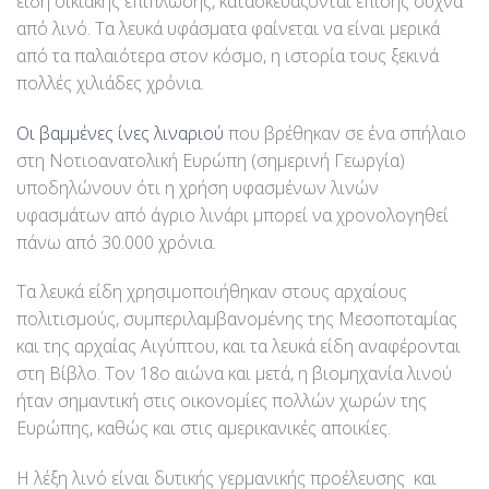
είδη οικιακής επίπλωσης, κατασκευάζονται επίσης συχνά
από λινό. Τα λευκά υφάσματα φαίνεται να είναι μερικά
από τα παλαιότερα στον κόσμο, η ιστορία τους ξεκινά
πολλές χιλιάδες χρόνια.
Οι βαμμένες ίνες λιναριού
που βρέθηκαν σε ένα σπήλαιο
στη Νοτιοανατολική Ευρώπη (σημερινή Γεωργία)
υποδηλώνουν ότι η χρήση υφασμένων λινών
υφασμάτων από άγριο λινάρι μπορεί να χρονολογηθεί
πάνω από 30.000 χρόνια.
Τα λευκά είδη χρησιμοποιήθηκαν στους αρχαίους
πολιτισμούς, συμπεριλαμβανομένης της Μεσοποταμίας
και της αρχαίας Αιγύπτου, και τα λευκά είδη αναφέρονται
στη Βίβλο. Τον 18ο αιώνα και μετά, η βιομηχανία λινού
ήταν σημαντική στις οικονομίες πολλών χωρών της
Ευρώπης, καθώς και στις αμερικανικές αποικίες.
Η λέξη λινό είναι δυτικής γερμανικής προέλευσης και