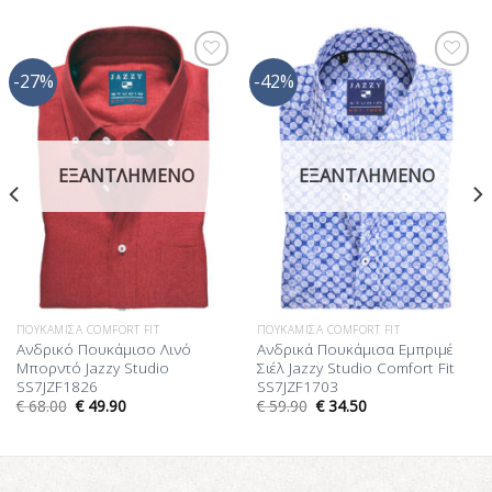
-27%
-42%
Προσθήκη
Προσθήκη
στη Λίστα
στη Λίστα
Επιθυμίας
Επιθυμίας
ΕΞΑΝΤΛΗΜΈΝΟ
ΕΞΑΝΤΛΗΜΈΝΟ
ΠΟΥΚΆΜΙΣΑ COMFORT FIT
ΠΟΥΚΆΜΙΣΑ COMFORT FIT
Ανδρικό Πουκάμισο Λινό
Ανδρικά Πουκάμισα Εμπριμέ
Μπορντό Jazzy Studio
Σιέλ Jazzy Studio Comfort Fit
SS7JZF1826
SS7JZF1703
€
68.00
€
49.90
€
59.90
€
34.50