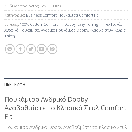
Κωδικός προϊόντος:
SW2JZB3096
Κατηγορίες:
Business Comfort
,
Πουκάμισα Comfort Fit
Ετικέτες:
100% Cotton
,
Comfort Fit
,
Dobby
,
Easy Ironing
,
Imirex Γιακάς
,
Ανδρικό Πουκάμισο
,
Ανδρικό Πουκάμισο Dobby
,
Κλασικό στυλ
,
Χωρίς
Τσέπη
ΠΕΡΙΓΡΑΦΉ
Πουκάμισo Ανδρικό Dobby
Αναβαθμίστε το Κλασικό Στυλ Comfort
Fit
Πουκάμισo Ανδρικό Dobby Αναβαθμίστε το Κλασικό Στυλ