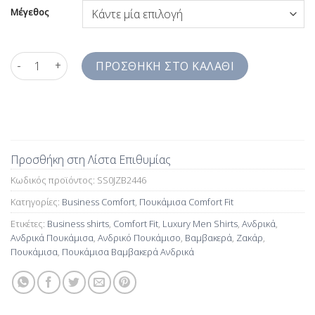
Μέγεθος
Πουκάμισα Βαμβακερά Ανδρικά με την χαρακτηριστική ύφανση 
ΠΡΟΣΘΉΚΗ ΣΤΟ ΚΑΛΆΘΙ
Προσθήκη στη Λίστα Επιθυμίας
Κωδικός προϊόντος:
SS0JZB2446
Κατηγορίες:
Business Comfort
,
Πουκάμισα Comfort Fit
Ετικέτες:
Business shirts
,
Comfort Fit
,
Luxury Men Shirts
,
Ανδρικά
,
Ανδρικά Πουκάμισα
,
Ανδρικό Πουκάμισο
,
Βαμβακερά
,
Ζακάρ
,
Πουκάμισα
,
Πουκάμισα Βαμβακερά Ανδρικά