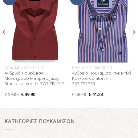
στη Λίστα
στη Λίστα
Επιθυμίας
Επιθυμίας
ΠΟΥΚΆΜΙΣΑ COMFORT FIT
ΠΟΥΚΆΜΙΣΑ COMFORT FIT
Ανδρικό Πουκάμισο
Ανδρικό Πουκάμισο Ριγέ Μπλέ
Μονόχρωμο Μπορντό Jazzy
Κόκκινο Comfort Fit
Studio comfort fit SW7JZB1915
SS7JZS1739
€
59.00
€
39.90
€
58.90
€
41.23
ΚΑΤΗΓΟΡΙΕΣ ΠΟΥΚΑΜΙΣΩΝ