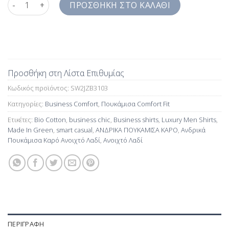
Ανδρικά Πουκάμισα Καρό Ανοιχτό Λαδί Παστέλ Rex Γιακάς Com
ΠΡΟΣΘΉΚΗ ΣΤΟ ΚΑΛΆΘΙ
Προσθήκη στη Λίστα Επιθυμίας
Κωδικός προϊόντος:
SW2JZB3103
Κατηγορίες:
Business Comfort
,
Πουκάμισα Comfort Fit
Ετικέτες:
Bio Cotton
,
business chic
,
Business shirts
,
Luxury Men Shirts
,
Made In Green
,
smart casual
,
ΑΝΔΡΙΚΑ ΠΟΥΚΑΜΙΣΑ ΚΑΡΟ
,
Ανδρικά
Πουκάμισα Καρό Ανοιχτό Λαδί
,
Ανοιχτό Λαδί
ΠΕΡΙΓΡΑΦΉ