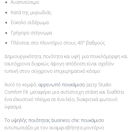
Αναπνεύσιμο
Κατά της μυρωδιάς
Εύκολο σιδέρωμα
Γρήγορο στέγνωμα
Πλένεται στο πλυντήριο στους 40° βαθμούς.
Δημιουργικότητα, ποιότητα και υφή: μια ποικιλόμορφη και
ταυτόχρονα διαρκώς άψογη απόδοση είναι σχεδόν
τυπική στον σύγχρονο επιχειρηματικό κόσμο.
Αυτό το κομψό,
αρρενωπό πουκάμισο
Jazzy Studio
Comfort Fit μεταφέρει μια αντίστοιχη στάση και διαθέτει
ένα ελκυστικό πλέγμα σε ένα λείο, διακριτικά φωτεινό
ύφασμα.
Το υψηλής ποιότητας business chic πουκάμισο
εντυπωσιάζει με τον αναμφισβήτητα μοντέρνο