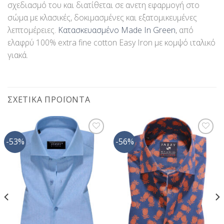
σχεδιασμό του και διατίθεται σε ανετη εφαρμογή στο
σώμα με κλασικές, δοκιμασμένες και εξατομικευμένες
λεπτομέρειες.
Κατασκευασμένο Made In Green
, από
ελαφρύ 100% extra fine cotton Easy Iron με κομψό ιταλικό
γιακά.
ΣΧΕΤΙΚΆ ΠΡΟΪΌΝΤΑ
-53%
-56%
Προσθήκη
Προσθήκη
στη Λίστα
στη Λίστα
Επιθυμίας
Επιθυμίας