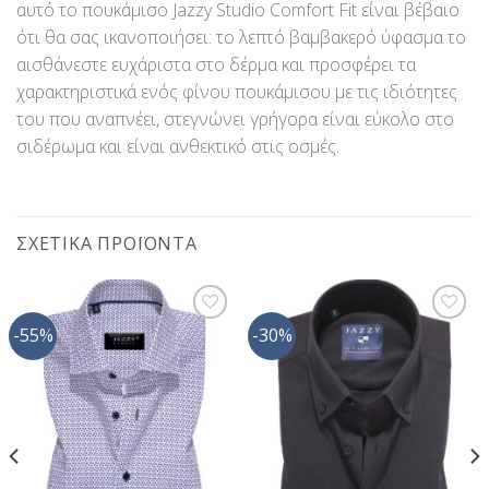
αυτό το πουκάμισο Jazzy Studio Comfort Fit είναι βέβαιο
ότι θα σας ικανοποιήσει: το λεπτό βαμβακερό ύφασμα το
αισθάνεστε ευχάριστα στο δέρμα και προσφέρει τα
χαρακτηριστικά ενός φίνου πουκάμισου με τις ιδιότητες
του που αναπνέει, στεγνώνει γρήγορα είναι εύκολο στο
σιδέρωμα και είναι ανθεκτικό στις οσμές.
ΣΧΕΤΙΚΆ ΠΡΟΪΌΝΤΑ
-55%
-30%
Προσθήκη
Προσθήκη
στη Λίστα
στη Λίστα
Επιθυμίας
Επιθυμίας