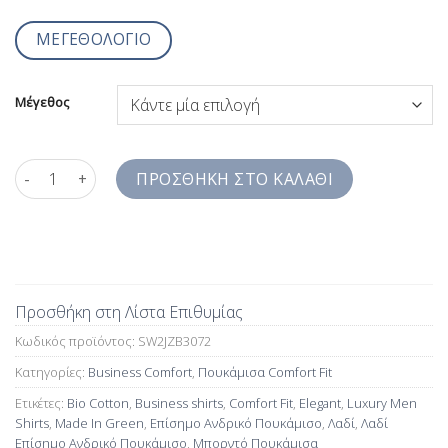
ΜΕΓΕΘΟΛΟΓΙΟ
Μέγεθος
Λαδί Επίσημο Ανδρικό Πουκάμισο Comfort Fit 100% extra fine 
ΠΡΟΣΘΉΚΗ ΣΤΟ ΚΑΛΆΘΙ
Προσθήκη στη Λίστα Επιθυμίας
Κωδικός προϊόντος:
SW2JZB3072
Κατηγορίες:
Business Comfort
,
Πουκάμισα Comfort Fit
Ετικέτες:
Bio Cotton
,
Business shirts
,
Comfort Fit
,
Elegant
,
Luxury Men
Shirts
,
Made In Green
,
Επίσημο Ανδρικό Πουκάμισο
,
Λαδί
,
Λαδί
Επίσημο Ανδρικό Πουκάμισο
,
Μπορντό Πουκάμισα